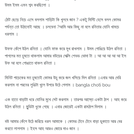
উমম ইমম এমন শব্দ করছিলো ।
ঠোট ছেড়ে নিচে এসে বললাম শাড়িটা কি খুলবে জান ? একটু মিস্টি হেসে বলল কোমর
পর্যন্ত তো উঠানোই আছে । চলবেনা ?আমি আর কিছু না বলে রনিতার যোনি খামচে
ধরলাম ।
উফফ কেঁপে উঠল রনিতা । যোনি ফাক করে মুখ রাখলাম । উমম গোঙিয়ে উঠল রনিতা ।
পাগলের মত চুষতে থাকলাম আমার বউয়ের সেক্সি শেভড ভোদা টা । আ আ আ আ আ ইস
উফ আ বলে গোঙাতে থাকল রনিতা ।
মিনিট পাচেকের মত চুষতেই কোমর উচু করে জল খসিয়ে দিল রনিতা ।এবার আর দেরি
করলাম না পরনের লুঙিটা খুলে উপরে উঠে গেলাম । bangla choti bou
এক হাতে বাড়াটা ধরে যোনির মুখে সেট করলাম । তারপর আস্তে একটা ঠাপ । আহ করে
উঠল রনিতা । মুন্ডিটা ধুকে গেছে । এবার জোরেই একটা রামঠাপ দিলাম ।
বউ আমার কেঁপে উঠে জরিয়ে ধরল আমাকে । কোমর টেনে টেনে বাড়া ডুকাতে আর বের
করতে লাগলাম । ইহস আহ আরও জোরে দাও জান ।