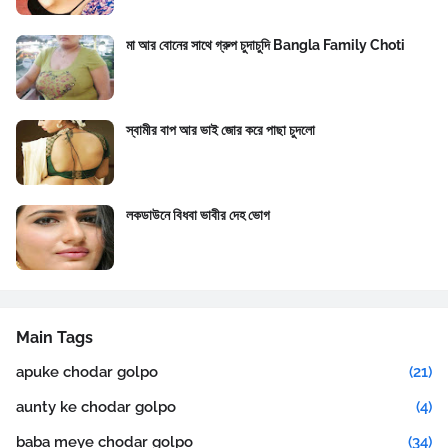
মা আর বোনের সাথে গ্রুপ চুদাচুদি Bangla Family Choti
স্বামীর বাপ আর ভাই জোর করে পাছা চুদলো
লকডাউনে বিধবা ভাবীর দেহ ভোগ
Main Tags
apuke chodar golpo
(21)
aunty ke chodar golpo
(4)
baba meye chodar golpo
(34)