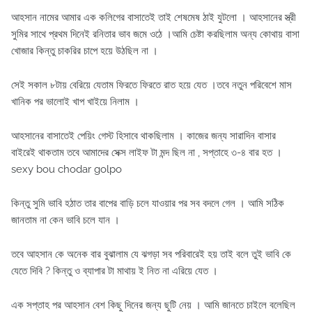
আহসান নামের আমার এক কলিগের বাসাতেই তাই শেষমেষ ঠাই যুটলো । আহসানের স্ত্রী
সুমির সাথে প্রথম দিনেই রনিতার ভাব জমে ওঠে ।আমি চেষ্টা করছিলাম অন্য কোথায় বাসা
খোজার কিন্তু চাকরির চাপে হয়ে উঠছিল না ।
সেই সকাল ৮টায় বেরিয়ে যেতাম ফিরতে ফিরতে রাত হয়ে যেত ।তবে নতুন পরিবেশে মাস
খানিক পর ভালোই খাপ খাইয়ে নিলাম ।
আহসানের বাসাতেই পেয়িং গেস্ট হিসাবে থাকছিলাম । কাজের জন্য সারাদিন বাসার
বাইরেই থাকতাম তবে আমাদের সেক্স লাইফ টা মন্দ ছিল না , সপ্তাহে ৩-৪ বার হত ।
sexy bou chodar golpo
কিন্তু সুমি ভাবি হঠাত তার বাপের বাড়ি চলে যাওয়ার পর সব বদলে গেল । আমি সঠিক
জানতাম না কেন ভাবি চলে যান ।
তবে আহসান কে অনেক বার বুঝালাম যে ঝগড়া সব পরিবারেই হয় তাই বলে তুই ভাবি কে
যেতে দিবি ? কিন্তু ও ব্যাপার টা মাথায় ই নিত না এরিয়ে যেত ।
এক সপ্তাহ পর আহসান বেশ কিছু দিনের জন্য ছুটি নেয় । আমি জানতে চাইলে বলেছিল