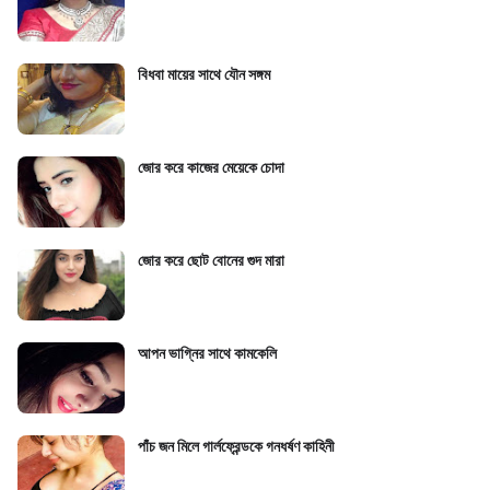
বিধবা মায়ের সাথে যৌন সঙ্গম
জোর করে কাজের মেয়েকে চোদা
জোর করে ছোট বোনের গুদ মারা
আপন ভাগ্নির সাথে কামকেলি
পাঁচ জন মিলে গার্লফ্রেন্ডকে গনধর্ষণ কাহিনী