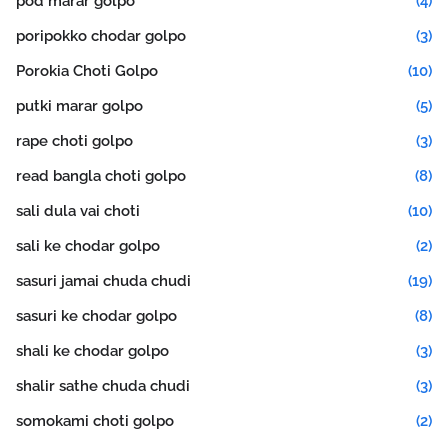
pod marar golpo
(4)
poripokko chodar golpo
(3)
Porokia Choti Golpo
(10)
putki marar golpo
(5)
rape choti golpo
(3)
read bangla choti golpo
(8)
sali dula vai choti
(10)
sali ke chodar golpo
(2)
sasuri jamai chuda chudi
(19)
sasuri ke chodar golpo
(8)
shali ke chodar golpo
(3)
shalir sathe chuda chudi
(3)
somokami choti golpo
(2)