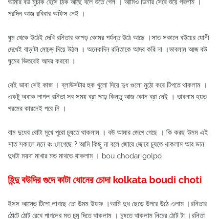
আমার বউ মুচকি হেসে ঠিক আছে বলে শুতে গেল । আমিও ডিনার সেরে শুয়ে পরলাম ।
পরদিন আজ রবিবার অফিস নেই ।
ঘুম থেকে উঠেই দেখি রনিতার কাপড় কোমর পর্যন্ত উঠে আছে ।সাত সকালে বউয়ের যোনী
দেখেই বাড়াটা মোচড় দিয়ে উঠল । অনেকদিন রনিতাকে আদর করি না ।ভাবলাম আজ বউ
ঘুমের ভিতরেই আদর করবো ।
যেই ভাবা সেই কাজ । ব্লাউসটার হুক খুলো দিয়ে দুধ গুলো মুঠো করে টিপতে থাকলাম ।
একটু অবাক লাগল রনিতা সব সময় ব্রা পড়ে কিন্তু আজ কোন ব্রা নেই । ভাবলাম হয়ত
গরমের কারনেই পরে নি ।
বাম দুধের বোটা মুখে পুরো চুষতে থাকলাম । বউ আমার জেগে গেছে । কি করছ উমম এই
সাত সকালে মনে রং লেগেছে ? আমি কিছু না বলে জোরে জোরে চুষতে থাকলাম আর ডান
দুধটা ময়দা মাখার মত মাথতে থাকলাম । bou chodar golpo
হিন্দু বউদির গুদে কাটা ধোনের চোদা kolkata boudi choti
ইসস আস্তে টিপো লাগছে তো উমম উফফ ।আমি দুধ ছেড়ে উপরে উঠে এলাম ।রনিতার
ঠোটে ঠোট রেখে পাগলের মত চুমু দিতে থাকলাম । চুষতে থাকলাম নিচের ঠোট টা ।রনিতা