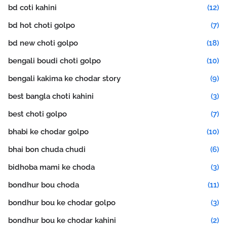
bd coti kahini
(12)
bd hot choti golpo
(7)
bd new choti golpo
(18)
bengali boudi choti golpo
(10)
bengali kakima ke chodar story
(9)
best bangla choti kahini
(3)
best choti golpo
(7)
bhabi ke chodar golpo
(10)
bhai bon chuda chudi
(6)
bidhoba mami ke choda
(3)
bondhur bou choda
(11)
bondhur bou ke chodar golpo
(3)
bondhur bou ke chodar kahini
(2)