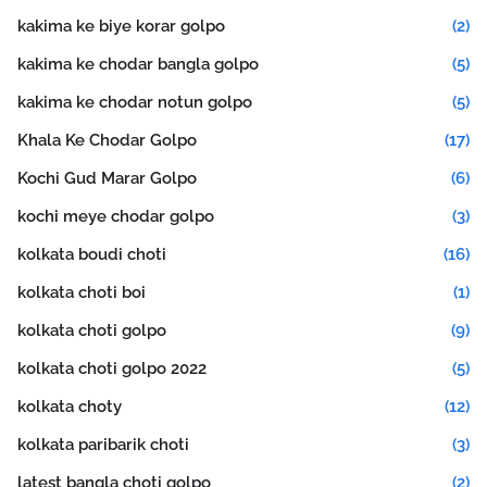
kakima ke biye korar golpo
(2)
kakima ke chodar bangla golpo
(5)
kakima ke chodar notun golpo
(5)
Khala Ke Chodar Golpo
(17)
Kochi Gud Marar Golpo
(6)
kochi meye chodar golpo
(3)
kolkata boudi choti
(16)
kolkata choti boi
(1)
kolkata choti golpo
(9)
kolkata choti golpo 2022
(5)
kolkata choty
(12)
kolkata paribarik choti
(3)
latest bangla choti golpo
(2)