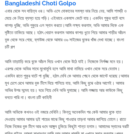
Bangladeshi Choti Golpo
এবার থেকে সব দায়িত্ব ওর। অভি এসে দোকানের সমস্ত ভার নিয়ে নেয়, আমি শাশুড়ী ও
মেয়ে কে নিয়ে ব্যস্ত হয়ে পড়ি। এইভাবে একমাস কেটে যায়। একদিন পুকুর ঘাটে বসে
কাপড় ধুচ্ছি, অভি পুকুরে এল স্নান করতে।আমি লক্ষ্য করলাম, অভি আমার দিকে এক
দৃষ্টিতে তাকিয়ে আছে। হঠাৎ খেয়াল করলাম আমার কাপড় ধুতে গিয়ে আমার শাড়ীর আঁচল
বুক থেকে সরে গেছে, ব্লাউজ থেকে আমার ৩৬ সাইজের বুকের খাঁজ দেখা যাচ্ছে। বাংলা
চটি গল্প
আমি তাড়াাড়ি করে বুকে আঁচল দিয়ে ওখান থেকে উঠে যাই। নিজেকে নির্লজ্জ মনে হয়।
এরপর থেকে অভির সাথে মুখোমুখি হলে আমি মাথা নামিয়ে ওখান থেকে সরে যেতাম।
একদিন রাতে পুকুর ঘাটে পা ধুচ্ছি , হঠাৎ দেখি কে আমায় পেছন থেকে জাপ্টে ধরেছে।আমার
মুখ চেপে রেখে আমার বুক টিপে দিয়ে পালিয়ে যায়, আমি কিছু বুঝে ওঠার আগেই। আমার
অভির উপর সন্দেহ হয়। ঘরে গিয়ে দেখি অভি ঘুমাচ্ছে। আমি লজ্জায় আর কাউকে কিছু
বলতে পারি না। বাংলা চটি কাহিনী
আমি অভিকে কখনও ওই নজরে দেখিনি। কিন্তু অনেকদিন পর কেউ আমার বুকে হাত
দেওয়ায় আমার আমার দুই পায়ের মাঝে কিছু পাওয়ার তাড়না আবার জাগিয়ে তোলে। রাতে
নিজে নিজের বুক টিপে আর গুদে আঙ্গুল ঢুকিয়ে কিছুটা শান্ত হলাম। আমাদের স্নানের ঘরটি
বাড়ির বাইরে, আমরা সাধারণত আমি আর আমার শাশুড়ি মা ওখানে স্নান করতাম।পুকুর