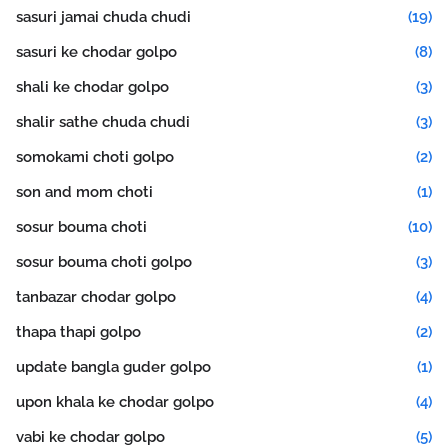
sasuri jamai chuda chudi
(19)
sasuri ke chodar golpo
(8)
shali ke chodar golpo
(3)
shalir sathe chuda chudi
(3)
somokami choti golpo
(2)
son and mom choti
(1)
sosur bouma choti
(10)
sosur bouma choti golpo
(3)
tanbazar chodar golpo
(4)
thapa thapi golpo
(2)
update bangla guder golpo
(1)
upon khala ke chodar golpo
(4)
vabi ke chodar golpo
(5)