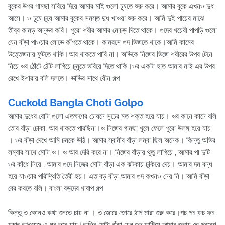
বুকের উপর গামছা সরিয়ে দিয়ে আমার মাই গুলো চুষতে শুরু করে। আমার বুকে এখনও দুধ
আসে। ও চুষে চুষে আমার বুকের সমস্ত দুধ খাওয়া শুরু করে। আমি দুই পায়ের মাঝে
তীব্র কামড় অনুভব করি। পুরো শরীর আমার মোচড় দিতে থাকে। গুদের খয়েরী পাপড়ি গুলো
যেন বাঁড়া পাওয়ার লোভে কাঁপতে থাকে। কামরসে গুদ ভিজতে থাকে।আমি কামের
উত্তেজনায় ফুটতে থাকি।আর থাকতে পারি না। অভিকে নিজের ভিজে শরীরের উপর টেনে
নিয়ে ওর ঠোঁটে ঠোঁট লাগিয়ে চুমুতে ভরিয়ে দিতে থাকি।ওর একটা হাত আমার মাই এর উপর
রেখে ইশারায় বলি দলতে। ভাভির সাথে যৌন গল্প
Cuckold Bangla Choti Golpo
আমার দুধের বোটা গুলো এতক্ষণের চোষনে সুচের মত শক্ত হয়ে যায়। ওর কানে কানে বলি
তোর বাঁড়া ঢোকা, আর থাকতে পারছিনা।ও নিজের গামছা খুলে ফেলে পুরো উলঙ্গ হয়ে যায়
। ওর বাঁড়া দেখে আমি চমকে উঠি। আমার স্বামীর বাঁড়া লম্বা ছিল অনেক। কিন্তু অভির
লম্বার সাথে মোটা ও। ও আর দেরি করে না। নিজের বাঁড়ায় থুতু লাগিয়ে , আমার পা দুটি
ওর কাঁধে নিয়ে , আমার গুদে নিজের মোটা বাঁড়া এক ঝটকায় ঢুকিয়ে দেয়। আমার দম বন্ধ
হয়ে যাওয়ার পরিস্থিতি তৈরী হয়। এত বড় বাঁড়া আমার গুদ কখনও নেয় নি। আমি বাঁড়া
বের করতে বলি। বাংলা বড়দের খারাপ গল্প
কিন্তু ও কোনও কথা শুনতে চায় না । ও জোরে জোরে ঠাপ মারা শুরু করে।পচ পচ ফচ ফচ