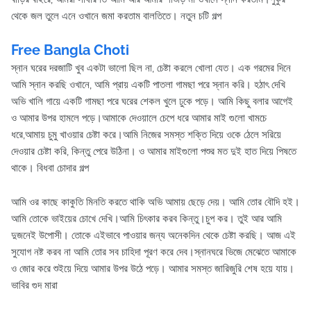
থেকে জল তুলে এনে ওখানে জমা করতাম বালতিতে। নতুন চটি গল্প
Free Bangla Choti
স্নান ঘরের দরজাটি খুব একটা ভালো ছিল না, চেষ্টা করলে খোলা যেত। এক গরমের দিনে
আমি স্নান করছি ওখানে, আমি প্রায় একটি পাতলা গামছা পরে স্নান করি। হঠাৎ দেখি
অভি খালি গায়ে একটি গামছা পরে ঘরের শেকল খুলে ঢুকে পড়ে। আমি কিছু বলার আগেই
ও আমার উপর হামলে পড়ে।আমাকে দেওয়ালে চেপে ধরে আমার মাই গুলো খামচে
ধরে,আমায় চুমু খাওয়ার চেষ্টা করে।আমি নিজের সমস্ত শক্তি দিয়ে ওকে ঠেলে সরিয়ে
দেওয়ার চেষ্টা করি, কিন্তু পেরে উঠিনা। ও আমার মাইগুলো পশুর মত দুই হাত দিয়ে পিষতে
থাকে। বিধবা চোদার গল্প
আমি ওর কাছে কাকুতি মিনতি করতে থাকি অভি আমায় ছেড়ে দেয়। আমি তোর বৌদি হই।
আমি তোকে ভাইয়ের চোখে দেখি।আমি চিৎকার করব কিন্তু।চুপ কর। তুই আর আমি
দুজনেই উপোসী। তোকে এইভাবে পাওয়ার জন্য অনেকদিন থেকে চেষ্টা করছি। আজ এই
সুযোগ নষ্ট করব না আমি তোর সব চাহিদা পূরণ করে দেব।স্নানঘরে ভিজে মেঝেতে আমাকে
ও জোর করে শুইয়ে দিয়ে আমার উপর উঠে পড়ে। আমার সমস্ত জারিজুরি শেষ হয়ে যায়।
ভাবির গুদ মারা