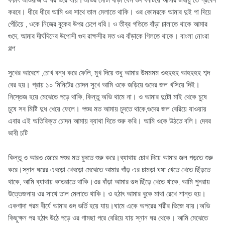
ফচাৎ আওয়াজ এ ঘর ভরে যায়।অভির মোটা বাঁড়া যেন গুদ ফাটিয়ে আমার জরায়ু তে প্রবেশ
করবে। ধীরে ধীরে আমি ওর সাথে তাল মেলাতে থাকি। ওর কোমরকে আমার দুই পা দিয়ে
পেঁচিয়ে , ওকে নিজের বুকের উপর চেপে ধরি। ও তীব্র গতিতে বাঁড়া চালাতে থাকে আমার
গুদে, আমার দীর্ঘদিনের উপোসী গুদ রাক্ষসীর মত ওর বাঁড়াকে গিলতে থাকে। বাংলা নোংরা
গল্প
সুখের আবেশে ,চোখ বন্ধ করে ফেলি, মুখ দিয়ে শুধু আমার উমমমম ওহহহহ আহহহহ শব্দ
বের হয়। প্রায় ১০ মিনিটের চোদন সুখে আমি ওকে জড়িয়ে গুদের জল খসিয়ে দিই।
নিস্তেজ হয়ে মেঝেতে পড়ে থাকি, কিন্তু অভি থামে না। ও আমার দুটো মাই থেকে চুষে
চুষে সব মিষ্টি দুধ খেয়ে ফেলে। পশুর মত আমায় চুদতে থাকে,গুদের জল বেরিয়ে যাওয়ায়
এবার এই অতিরিক্ত চোদন আমায় ব্যাথা দিতে শুরু করি। আমি ওকে উঠতে বলি। দেবর
ভাবী চটি
কিন্তু ও আরও জোরে পশুর মত চুদতে শুরু করে।ব্যাথায় চোখ দিয়ে আমার জল পড়তে শুরু
করে।স্নান ঘরের এবড়ো খেবড়ো মেঝেতে আমার গাঁড় এর চামড়া ঘষা খেতে খেতে ছিঁড়তে
থাকে, আমি ব্যাথায় কাতরাতে থাকি।ওর বাঁড়া আমার গুদ ছিঁড়ে খেতে থাকে, আমি পুনরায়
উত্তেজনায় ওর সাথে তাল মেলাতে থাকি। ও হঠাৎ আমার বুকে মাথা রেখে শান্ত হয়।
একগাদা গরম বীর্যে আমার গুদ ভর্তি হয়ে যায়।ঘামে একে অপরের শরীর ভিজে যায়।অভি
কিছুক্ষন পর হঠাৎ উঠে পড়ে ওর গামছা পরে বেরিয়ে যায় স্নান ঘর থেকে। আমি মেঝেতে