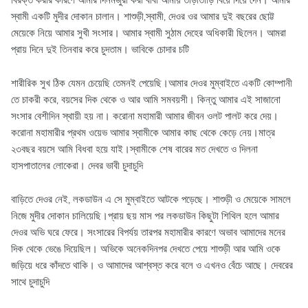
বিরক্ত করার কারণে আমার দিনমজুরী করা বাবা আমায় তাড়াতাড়ি বিয়ে দিয়ে দেন। আমার
স্বামী একটি মুদীর দোকান চালান। শাশুড়ী,স্বামী, দেওর ওর আমার দুই বছরের ছোট্ট
মেয়েকে নিয়ে আমার সুখী সংসার। আমার স্বামী সুঠাম দেহের অধিকারী ছিলেন। আমরা
প্রায় দিনে দুই তিনবার করে চুদতাম। ভাবিকে চোদার চটি
শারীরিক সুখ ঠিক যেমন চেয়েছি তেমনই পেয়েছি।আমার দেওর মুম্বাইতে একটি কোম্পানী
তে চাকরী করে, বয়সের দিক থেকে ও আর আমি সমবয়সী। কিন্তু আমার এই সাজানো
সংসার বেশীদিন স্থায়ী হয় না। করোনা মহামারী আমার জীবন ওলট পালট করে দেয়।
করোনা মহামারীর প্রথম ওয়েভ আমার স্বামীকে আমার কাছ থেকে কেড়ে নেয়।মাত্র
২৩বছর বয়সে আমি বিধবা হয়ে যাই।স্বামীকে শেষ বারের মত দেখতে ও দিলনা
হাসপাতালের লোকেরা। দেবর ভাবী চুদাচুদি
বাড়িতে দেওর নেই, লকডাউন এ সে মুম্বাইতে আটকে পড়েছে। শাশুড়ী ও মেয়েকে সামলে
নিজে মুদীর দোকান চালিয়েছি।প্রায় ছয় মাস পর লকডাউন কিছুটা শিথিল হলে আমার
দেওর অভি ঘরে ফেরে। সংসারের বিপর্যয় তারপর মহামারীর কারণে অভাব আমাদের মনের
দিক থেকে ভেঙে দিয়েছিল। অভিকে অনেকদিনপর দেখতে পেয়ে শাশুড়ী আর আমি ওকে
জড়িয়ে ধরে কাঁদতে থাকি। ও আমাদের আশ্বস্ত করে বলে ও এখনও বেঁচে আছে। দেবরের
সাথে চুদাচুদি