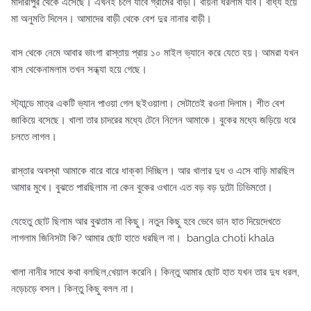
মাদারীপুর থেকে এসেছে। এখনই চলে যাবে গ্রামের বাড়ী। বায়না ধরলাম যাব। বাধ্য হয়ে
মা অনুমতি দিলেন। আমাদের বাড়ী থেকে বেশ দুর নানার বাড়ী।
বাস থেকে নেমে আবার ভাংগা রাস্তায় প্রায় ১০ মাইল ভ্যানে করে যেতে হয়। আমরা যখন
বাস থেকেনামলাম তখন সন্ধ্যা হয়ে গেছে।
স্ট্যান্ডে মাত্র একটি ভ্যান পাওয়া গেল ছইওয়ালা। সেটাতেই রওনা দিলাম। শীত বেশ
জাকিয়ে বসেছে। খালা তার চাদরের মধ্যে টেনে নিলেন আমাকে। বুকের মধ্যে জড়িয়ে ধরে
চলতে লাগল।
রাস্তার অবস্থা আমাকে বারে বারে ধাক্কা দিচ্ছিল। আর খালার দুধ ও এসে বাড়ি মারছিল
আমার মুখে। বুঝতে পারছিলাম না কেন বুকের ওখানে এত বড় বড় দুটো ঢিভিমতো।
যেহেতু ছোট ছিলাম আর বুঝতাম না কিছু। নতুন কিছু হবে ভেবে ডান হাত দিয়েদেখতে
লাগলাম জিনিসটা কি? আমার ছোট হাতে ধরছিল না। bangla choti khala
খালা নানীর সাথে কথা বলছিল,খেয়াল করেনি। কিন্তু আমার ছোট হাত যখন তার দুধ ধরল,
নড়েচড়ে বসল। কিন্তু কিছু বলল না।