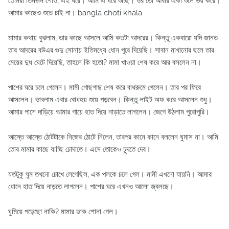
তোমরা তিনজন শোও, এই ঘরে। আমি ঐ ঘরে শুচ্ছি। ওর তো আবার একা শুলে ভয় করে।
আমার কাছেও শুতে চাই না। bangla choti khala
মামার কথায় বুঝলাম, তার কাছে আসলে আমি কতটা আদরের। কিন্তু একবারো যদি জানত
তার আদরের বউএর গুদু সোনায় ইতিমধ্যে ধোন পুরে দিয়েছি। সাবান মাখানোর ছলে তার
মেয়ের দুধ ঘেটে দিয়েছি, তাহলে কি হতো? মামা খাওয়া শেষ করে আর বসলেন না।
পাশের ঘরে চলে গেলেন। মামী গোছগাছ শেষ করে বাথরুমে গেলেন। তার পর ফিরে
আসলেন। ভাবলাম এবার বোধহয় শুয়ে পড়বেন। কিন্তু লাইট অফ করে আসলেন শুধু।
আমার পাশে দাড়িয়ে আমার গায়ে হাত দিয়ে নাড়াতে লাগলেন। জেগে উঠলাম পুরোপুরি।
আস্তে আস্তে ঠোটটাকে নিজের ঠোটে নিলেন, তারপর কানে কানে বললেন ঘুমাস না। আমি
তোর মামার কাছে যাচ্ছি চোদাতে। এসে তোকেও চুদতে দেব।
যতটুকু ঘুম তখনো চোখে লেগেছিল, এক পলকে চলে গেল। মামী এখনো যায়নি। আমার
ধোনে হাত দিয়ে নাড়তে লাগলেন। পাশের ঘরে এখনও আলো জ্বলছে।
ঘুমিয়ে পড়েছো নাকি? মামার ডাক শোনা গেল।