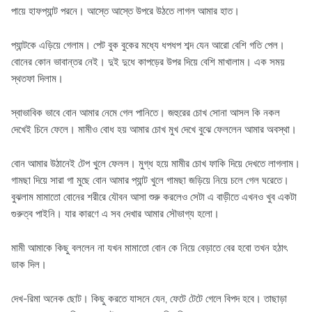
পায়ে হাফপ্যান্ট পরনে। আস্তে আস্তে উপরে উঠতে লাগল আমার হাত।
প্যান্টকে এড়িয়ে গেলাম। পেট বুক বুকের মধ্যে ধপধপ শব্দ যেন আরো বেশি গতি পেল।
বোনের কোন ভাবান্তর নেই। দুই দুধে কাপড়ের উপর দিয়ে বেশি মাখালাম। এক সময়
স্থতফা দিলাম।
স্বাভাবিক ভাবে বোন আমার নেমে গেল পানিতে। জহুরের চোখ সোনা আসল কি নকল
দেখেই চিনে ফেলে। মামীও বোধ হয় আমার চোখ মুখ দেখে বুঝে ফেললেন আমার অবস্থা।
বোন আমার উঠানেই টেপ খুলে ফেলল। মুগ্ধ হয়ে মামীর চোখ ফাকি দিয়ে দেখতে লাগলাম।
গামছা দিয়ে সারা গা মুছে বোন আমার প্যান্ট খুলে গামছা জড়িয়ে নিয়ে চলে গেল ঘরেতে।
বুঝলাম মামাতো বোনের শরীরে যৌবন আসা শুরু করলেও সেটা এ বাড়ীতে এখনও খুব একটা
গুরুত্ব পাইনি। যার কারণে এ সব দেখার আমার সৌভাগ্য হলো।
মামী আমাকে কিছু বললেন না যখন মামাতো বোন কে নিয়ে বেড়াতে বের হবো তখন হঠাৎ
ডাক দিল।
দেখ-রিমা অনেক ছোট। কিছু করতে যাসনে যেন, ফেটে টেটে গেলে বিপদ হবে। তাছাড়া