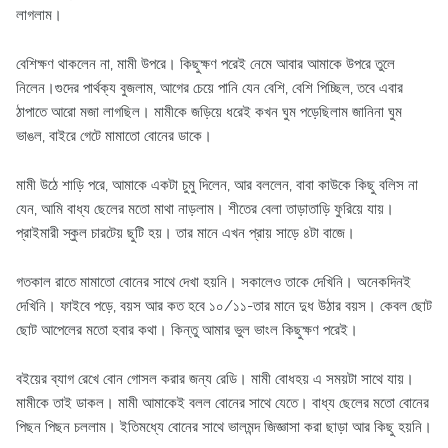
লাগলাম।
বেশিক্ষণ থাকলেন না, মামী উপরে। কিছুক্ষণ পরেই নেমে আবার আমাকে উপরে তুলে
নিলেন।গুদের পার্থক্য বুজলাম, আগের চেয়ে পানি যেন বেশি, বেশি পিচ্ছিল, তবে এবার
ঠাপাতে আরো মজা লাগছিল। মামীকে জড়িয়ে ধরেই কখন ঘুম পড়েছিলাম জানিনা ঘুম
ভাঙল, বাইরে গেটে মামাতো বোনের ডাকে।
মামী উঠে শাড়ি পরে, আমাকে একটা চুমু দিলেন, আর বললেন, বাবা কাউকে কিছু বলিস না
যেন, আমি বাধ্য ছেলের মতো মাথা নাড়লাম। শীতের বেলা তাড়াতাড়ি ফুরিয়ে যায়।
প্রাইমারী স্কুল চারটেয় ছুটি হয়। তার মানে এখন প্রায় সাড়ে ৪টা বাজে।
গতকাল রাতে মামাতো বোনের সাথে দেখা হয়নি। সকালেও তাকে দেখিনি। অনেকদিনই
দেখিনি। ফাইবে পড়ে, বয়স আর কত হবে ১০/১১-তার মানে দুধ উঠার বয়স। কেবল ছোট
ছোট আপেলের মতো হবার কথা। কিন্তু আমার ভুল ভাংল কিছুক্ষণ পরেই।
বইয়ের ব্যাগ রেখে বোন গোসল করার জন্য রেডি। মামী বোধহয় এ সময়টা সাথে যায়।
মামীকে তাই ডাকল। মামী আমাকেই বলল বোনের সাথে যেতে। বাধ্য ছেলের মতো বোনের
পিছন পিছন চললাম। ইতিমধ্যে বোনের সাথে ভালমন্দ জিজ্ঞাসা করা ছাড়া আর কিছু হয়নি।