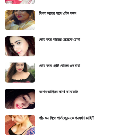
বিধবা মায়ের সাথে যৌন সঙ্গম
জোর করে কাজের মেয়েকে চোদা
জোর করে ছোট বোনের গুদ মারা
আপন ভাগ্নির সাথে কামকেলি
পাঁচ জন মিলে গার্লফ্রেন্ডকে গনধর্ষণ কাহিনী