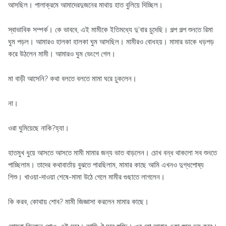
আসছিল। পালাক্রমে আমাদেরদুজনের মাথায় হাত বুলিয়ে দিচ্ছিল।
স্বাভাবিক সম্পর্ক। কে ভাববে, এই মামীকে ইতিমধ্যে দু’বার চুদেছি। গল্প গল্প শুনতে রিমা
ঘুম পড়ল। আমারও হালকা হালকা ঘুম আসছিল। মামীরও বোধহয়। মামার ডাকে ধড়পড়
করে উঠলেন মামী। আমারও ঘুম ভেংগে গেল।
মা বাড়ী আসেনি? কথা বলতে বলতে মামা ঘরে ঢুকলেন।
না।
ওরা ঘুমিয়েছে নাকি?হ্যা।
হাতমুখ ধুয়ে আসতে আসতে মামী মামার জন্য ভাত বাড়লেন। চোখ বন্ধ থাকলো সব শুনতে
পাচ্ছিলাম। তাদের কথাবার্তায় বুঝতে পারছিলাম, মামার কাছে আমি এখনও দুগ্ধপোষ্য
শিশু। খাওয়া-দাওয়া শেষে-মামা উঠে গেলে মামীর গুছাতে লাগলেন।
কি করব, কোথায় শোব? মামী জিজ্ঞাসা করলেন মামার কাছে।