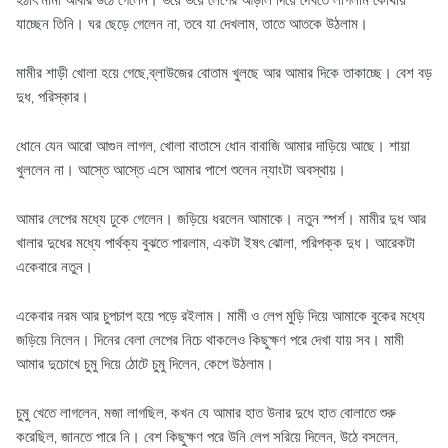
হঠাৎ মামী আবার উঠে গেলেন। ভয়ে ভয়ে লেপের আড়াল দিয়ে দেখতে লাগলাম কোথায়
যাচ্ছেন তিনি। ঘর ছেড়ে গেলেন না, তবে যা দেখলাম, তাতে আতকে উঠলাম।
মামীর শাড়ী খোলা হয়ে গেছে,ব্লাউজের বোতাম খুলছে আর আমার দিকে তাকাচ্ছে। বেশ বড়
দুধ, পরিস্কার।
ধোনে যেন আরো আগুন লাগল, খোলা বাতাসে ধোন বাবাজি আমার দাড়িয়ে আছে। শায়া
খুললেন না। আস্তে আস্তে এসে আমার পাশে শুলেন ন্যাংটা অবস্থায়।
আমার লেপের মধ্যে ঢুকে গেলেন। জড়িয়ে ধরলেন আমাকে। নতুন স্পর্শ। মামীর দুধ আর
খালার দুধের মধ্যে পার্থক্য বুঝতে পারলাম, একটা ইষৎ ঝোলা, পরিপক্ক দুধ। আরেকটা
একেবারে নতুন।
একেবার নরম আর চুপচাপ হয়ে পড়ে রইলাম। মামী ও লেপ মুড়ি দিয়ে আমাকে বুকের মধ্যে
জড়িয়ে নিলেন। দিনের বেলা লেপের নিচে থাকলেও কিছুক্ষণ পরে দেখা যায় সব। মামী
আমার দুচোখে চুমু দিয়ে ঠোটে চুমু দিলেন, কেপে উঠলাম।
চুমু খেতে লাগলেন, মজা লাগছিল, কখন যে আমার হাত উনার দুধে হাত বোলাতে শুরু
করেছিল, জানতে পারে নি। বেশ কিছুক্ষণ পরে উনি লেপ সরিয়ে দিলেন, উঠে বসলেন,