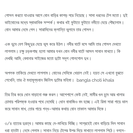
গোসল করতে যাওয়ার আগে বোন বাড়ির কাপড় পরে নিয়েছে। সাদা ধরনের টেপ মতো। দুই
ভাইবোনের মধ্যে স্বাভাবিক সম্পর্ক। কথার খই ফুটাতে ফুটাতে নদীতে যেয়ে পৌছালাম।
বোন আমার নেমে গেল। সারাদিনের ক্লান্তি ভুলাবে তার গোসল।
এক ডুবে বেশ কিছুদুর যেয়ে ভূস করে উঠল। নদীর ঘাটে বসে আমি তার গোসল দেখতে
লাগলাম। চক্ষু চড়কগাছ হলো আমার যখন বোন নদীর ঘাটে আসল সাবান মাখতে। কি
দেখছি আমি, বেদানার সাইজের মতো দুটো সদৃশ গোলগোল দুধ।
অপলক তাকিয়ে দেখতে লাগলাম। বোনের সেদিকে খেয়াল নেই। হয়ত সে এখনো বুঝতে
শেখেনি, তার ঐ মহামূল্যবান জিনিস দুটোর মহিমা। bangla choti khala
তির তির করে ধোন দাড়ানো শুরু করল। আশেপাশে কেউ নেই, মামীর গুদ চুদে আর খালার
চোদায় পরিপক্ক হওয়ার পথে নেমেছি। ধোন বাবাজিও বদ হচ্ছে। এই রিমা সারা গায়ে ভাল
করে সাবান মাখ, তোর গায়ে গন্ধ–আমার কথায় বোন তাকাল আমার দিকে।
৩/৪ হাতের দুরত্ব। আমার কাছে দে-মাখিয়ে দিচ্ছি। সাগ্রহেই বোন বাড়িয়ে দিল সাবান
ধরা হাতটা। নেমে গেলাম। সাবান নিয়ে টেপের উপর দিয়ে মাখাতে লাগলাম পিঠে। বগলে-