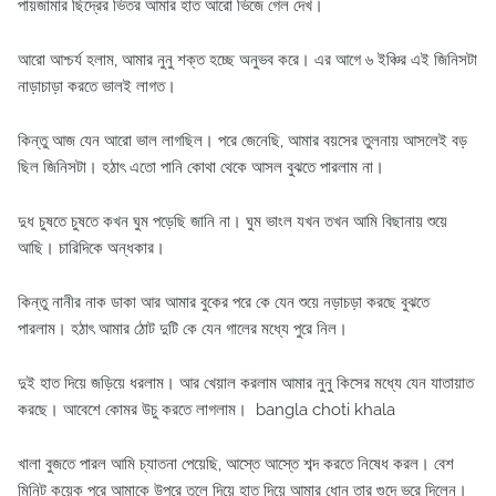
পায়জামার ছিদ্রের ভিতর আমার হাত আরো ভিজে গেল দেখ।
আরো আশ্চর্য হলাম, আমার নুনু শক্ত হচ্ছে অনুভব করে। এর আগে ৬ ইঞ্চির এই জিনিসটা
নাড়াচাড়া করতে ভালই লাগত।
কিন্তু আজ যেন আরো ভাল লাগছিল। পরে জেনেছি, আমার বয়সের তুলনায় আসলেই বড়
ছিল জিনিসটা। হঠাৎ এতো পানি কোথা থেকে আসল বুঝতে পারলাম না।
দুধ চুষতে চুষতে কখন ঘুম পড়েছি জানি না। ঘুম ভাংল যখন তখন আমি বিছানায় শুয়ে
আছি। চারিদিকে অন্ধকার।
কিন্তু নানীর নাক ডাকা আর আমার বুকের পরে কে যেন শুয়ে নড়াচড়া করছে বুঝতে
পারলাম। হঠাৎ আমার ঠোট দুটি কে যেন গালের মধ্যে পুরে নিল।
দুই হাত দিয়ে জড়িয়ে ধরলাম। আর খেয়াল করলাম আমার নুনু কিসের মধ্যে যেন যাতায়াত
করছে। আবেশে কোমর উচু করতে লাগলাম। bangla choti khala
খালা বুজতে পারল আমি চ্যাতনা পেয়েছি, আস্তে আস্তে শব্দ করতে নিষেধ করল। বেশ
মিনিট কয়েক পরে আমাকে উপরে তুলে দিয়ে হাত দিয়ে আমার ধোন তার গুদে ভরে দিলেন।