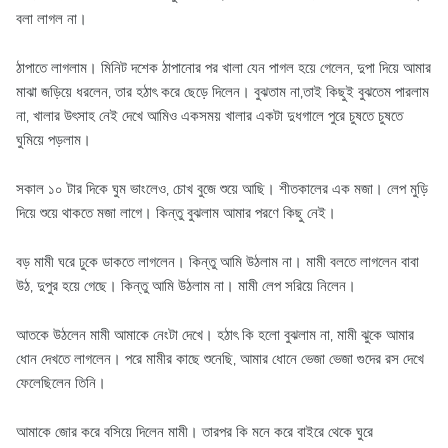
বলা লাগল না।
ঠাপাতে লাগলাম। মিনিট দশেক ঠাপানোর পর খালা যেন পাগল হয়ে গেলেন, দুপা দিয়ে আমার
মাঝা জড়িয়ে ধরলেন, তার হঠাৎ করে ছেড়ে দিলেন। বুঝতাম না,তাই কিছুই বুঝতেম পারলাম
না, খালার উৎসাহ নেই দেখে আমিও একসময় খালার একটা দুধগালে পুরে চুষতে চুষতে
ঘুমিয়ে পড়লাম।
সকাল ১০ টার দিকে ঘুম ভাংলেও, চোখ বুজে শুয়ে আছি। শীতকালের এক মজা। লেপ মুড়ি
দিয়ে শুয়ে থাকতে মজা লাগে। কিন্তু বুঝলাম আমার পরণে কিছু নেই।
বড় মামী ঘরে ঢুকে ডাকতে লাগলেন। কিন্তু আমি উঠলাম না। মামী বলতে লাগলেন বাবা
উঠ, দুপুর হয়ে গেছে। কিন্তু আমি উঠলাম না। মামী লেপ সরিয়ে নিলেন।
আতকে উঠলেন মামী আমাকে নেংটা দেখে। হঠাৎ কি হলো বুঝলাম না, মামী ঝুকে আমার
ধোন দেখতে লাগলেন। পরে মামীর কাছে শুনেছি, আমার ধোনে ভেজা ভেজা গুদের রস দেখে
ফেলেছিলেন তিনি।
আমাকে জোর করে বসিয়ে দিলেন মামী। তারপর কি মনে করে বাইরে থেকে ঘুরে