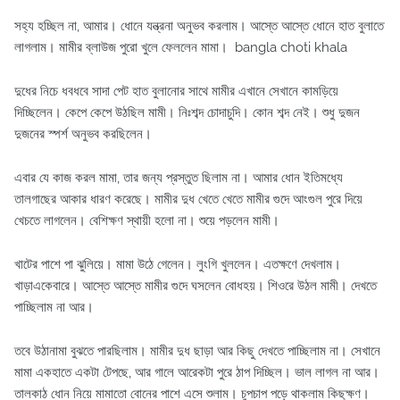
সহ্য হচ্ছিল না, আমার। ধোনে যন্ত্রনা অনুভব করলাম। আস্তে আস্তে ধোনে হাত বুলাতে
লাগলাম। মামীর ব্লাউজ পুরো খুলে ফেললেন মামা। bangla choti khala
দুধের নিচে ধবধবে সাদা পেট হাত বুলানোর সাথে মামীর এখানে সেখানে কামড়িয়ে
দিচ্ছিলেন। কেপে কেপে উঠছিল মামী। নিঃশব্দ চোদাচুদি। কোন শব্দ নেই। শুধু দুজন
দুজনের স্পর্শ অনুভব করছিলেন।
এবার যে কাজ করল মামা, তার জন্য প্রস্তুত ছিলাম না। আমার ধোন ইতিমধ্যে
তালগাছের আকার ধারণ করেছে। মামীর দুধ খেতে খেতে মামীর গুদে আংগুল পুরে দিয়ে
খেচতে লাগলেন। বেশিক্ষণ স্থায়ী হলো না। শুয়ে পড়লেন মামী।
খাটের পাশে পা ঝুলিয়ে। মামা উঠে গেলেন। লুংগি খুললেন। এতক্ষণে দেখলাম।
খাড়াএকেবারে। আস্তে আস্তে মামীর গুদে ঘসলেন বোধহয়। শিওরে উঠল মামী। দেখতে
পাচ্ছিলাম না আর।
তবে উঠানামা বুঝতে পারছিলাম। মামীর দুধ ছাড়া আর কিছু দেখতে পাচ্ছিলাম না। সেখানে
মামা একহাতে একটা টেপছে, আর গালে আরেকটা পুরে ঠাপ দিচ্ছিল। ভাল লাগল না আর।
তালকাঠ ধোন নিয়ে মামাতো বোনের পাশে এসে শুলাম। চুপচাপ পড়ে থাকলাম কিছুক্ষণ।