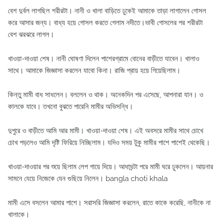
বেশ দুর্বল লাগছিল শরীরটা। নানী ও খালা বাড়িতে ঢুকেই আমাকে তাড়া লাগালেন গোসল
করে আসার জন্য। বাধ্য হয়ে গোসল করতে গেলাম নদীতে।
ভাবী
গোসলের পর শরীরটা
বেশ ঝরঝরে লাগল।
খাওয়া-দাওয়া শেষ। নানী ঘোষণা দিলেন পাশেরগ্রামে বোনের বাড়ীতে যাবেন। খালাও
সাথে। আমাকে জিজ্ঞাসা করলেন যাবো কিনা। রাজি প্রায় হয়ে গিয়েছিলাম।
কিন্তু মামী বাধ সাধলেন। বললেন ও থাক। অনেকদিন পর এসেছে, আপনারা যান। ও
কালকে যাবে। তখনো বুঝতে পারেনি মামীর অভিসন্ধি।
দুপুরে ও বাড়ীতে আমি আর মামী। খাওয়া-দাওয়া শেষ। এই অবসরে মামীর সাথে চোখে
চোখ পড়লেও আমি দৃষ্টি ফিরিয়ে নিচ্ছিলাম। যদিও সময় টুকু মামীর পাশে পাশেই থেকেছি।
খাওয়া-দাওয়ার পর শুয়ে ছিলাম লেপ গায়ে দিয়ে। আধাঘন্টা পরে মামী ঘরে ঢুকলেন। আয়নার
সামনে যেয়ে নিজেকে যেন গুছিয়ে নিলেন। bangla choti khala
মামী এসে বসলেন আমার পাশে। সরাসরি জিজ্ঞাসা করলেন, রাতে কাকে করেছি, নানীকে না
খালাকে।