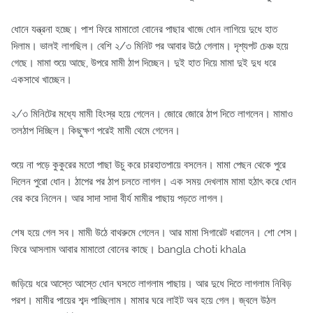
ধোনে যন্ত্রনা হচ্ছে। পাশ ফিরে মামাতো বোনের পাছার খাজে ধোন লাগিয়ে দুধে হাত
দিলাম। ভালই লাগছিল। বেশি ২/৩ মিনিট পর আবার উঠে গেলাম। দৃশ্যপট চেঞ্চ হয়ে
গেছে। মামা শুয়ে আছে, উপরে মামী ঠাপ দিচ্ছেন। দুই হাত দিয়ে মামা দুই দুধ ধরে
একসাথে খাচ্ছেন।
২/৩ মিনিটের মধ্যে মামী হিংস্র হয়ে গেলেন। জোরে জোরে ঠাপ দিতে লাগলেন। মামাও
তলঠাপ দিচ্ছিল। কিছুক্ষণ পরেই মামী থেমে গেলেন।
শুয়ে না পড়ে কুকুরের মতো পাছা উচু করে চারহাতপায়ে বসলেন। মামা পেছন থেকে পুরে
দিলেন পুরো ধোন। ঠাপের পর ঠাপ চলতে লাগল। এক সময় দেখলাম মামা হঠাৎ করে ধোন
বের করে নিলেন। আর সাদা সাদা বীর্য মামীর পাছায় পড়তে লাগল।
শেষ হয়ে গেল সব। মামী উঠে বাথরুমে গেলেন। আর মামা সিগারেট ধরালেন। শো শেস।
ফিরে আসলাম আবার মামাতো বোনের কাছে। bangla choti khala
জড়িয়ে ধরে আস্তে আস্তে ধোন ঘসতে লাগলাম পাছায়। আর দুধে দিতে লাগলাম নিবিড়
পরশ। মামীর পায়ের শব্দ পাচ্ছিলাম। মামার ঘরে লাইট অব হয়ে গেল। জ্বলে উঠল