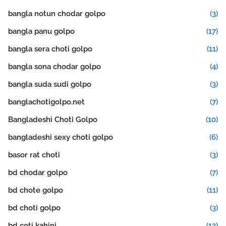
bangla notun chodar golpo
(3)
bangla panu golpo
(17)
bangla sera choti golpo
(11)
bangla sona chodar golpo
(4)
bangla suda sudi golpo
(3)
banglachotigolpo.net
(7)
Bangladeshi Choti Golpo
(10)
bangladeshi sexy choti golpo
(6)
basor rat choti
(3)
bd chodar golpo
(7)
bd chote golpo
(11)
bd choti golpo
(3)
bd coti kahini
(12)