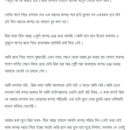
–বলুন কি কি করতে হবে।আমি বললাম এখানে অনেক মানুশ গেটের পাশে আস।
গেটের পাশে গিয়ে বললাম দেখ এক দরনের কাপড় পরে ছবি তুল্লে সব একরকম হবে যদি
দুই তিন দরনের কাপড় হয় তাহলে খুব ভাল হয়।
রিয়া বল্ল ঠিক আছে এখুনি কাপড় চেঞ্জ করে আসছি।আমি মনে মনে চিন্তা করলাম এ
সুজুগে পাশের রুমে গিয়ে ক্যমেরার ব্যাটারি চার্জ দিয়ে নেই।
আমি রুমে গিয়ে প্লাগ খুজতেছি এমন সময় পেছন থেকে দরজা বন্দ করার শব্দ পেলাম তারপর
প্লাগ লাগিয় পেছন দিকে চেয়ে দেখি রিয়া ব্রা আর পেন্টি পরা অবস্তায় কাপড় চেঞ্জ করছে
আমাকে দেখেই সে চমকে গেল।
আমি বললাম সরি , রিয়া বল্ল আমি আপনাকে দেখি নাই এ জন্য আমি সরি।আমি হেসে
বললাম সরি বলার দরকার কি আমি ফটোগ্রাফার এগুলি ছোট খাট বিষয়, এ কথা বলেই রিয়া
কে আবার বললাম কত মেয়েদের কাপড় পরিয়েছি এবং ছবি তুলে সেরা সুন্দরি থেকে নামিদামি
মডেল বানিয়ে ফেলেছি।
আমার কথা সুনে রিয়া বল্ল- ঠিক আছে তাহলে আপনি কাপড় পরিয়ে দিন।যেই কথা সেই
কাজ কাপড় দরতে গিয়ে ইচ্ছে করেই ভারি রসে ভরা ধুদে হাত ছুয়ে দিলাম, দেখলাম সে একটু