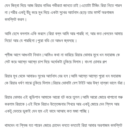
যেন জিহ্বা দিয়ে আজ রিয়ার নাভির গভীরতা জানতে চাই।এতোটা টিজিং রিয়া নিতে পারল
না।শরীর একটু উঁচু করে মুখ দিয়ে একটা সুখের আর্তনাদ ছেড়ে তার ফার্স্ট অরগাজম
কমপ্লিট করল।
আমি হেসে বললাম একি করলে।রিয়া বল্ল আমি আর পারছি না, আর কত খেলবেন আমায়
নিয়ে! আর যে পারছিনা।পুরো বডি তে আগুন জ্বলছে।
প্লীজ আগে আগুনটা নিভান।আমিও কথা না ভারিয়ে রিয়ার ভোদার মুখে ধন মহারাজ কে
সেট করে আস্তে আস্তে চাপ দিয়ে অর্ধেকটা ঢুকিয়ে দিলাম। বাংলা চোদার গল্প
রিয়ার মুখ থেকে আবারও সুখের আর্তনাদ বের হল।আমি আস্তে আস্তে পুরো ধন মহারাজ
কে রিয়ার
ধর্ষণ
মাঝে ঢুকিয়ে দিলাম।রিয়ার ভোদাটা বেশ টাইট আর উষ্ণ হাল্কা ভালে ভঁরা।
রিয়ার ভোদার এই কন্ডিশান আমাকে আরো হট করে তুলল।আমি আরো জোরে থাপানো শুরু
করলাম রিয়াকে।এই দিকে রিয়াও উত্তেজনার শিখরে আর একটু জোরে দেন প্লিস আর
একটু ভেতরে ডুকাই দেন হুম এই ভাবে আআহ কত মজা পাচ্ছি।
থামবেন না প্লিজ যত পারেন জোরে চোদেন বলতে বলতেই রিয়া আবার অরগাজম কমপ্লিট