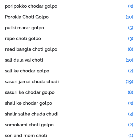
poripokko chodar golpo
(3)
Porokia Choti Golpo
(10)
putki marar golpo
(5)
rape choti golpo
(3)
read bangla choti golpo
(8)
sali dula vai choti
(10)
sali ke chodar golpo
(2)
sasuri jamai chuda chudi
(19)
sasuri ke chodar golpo
(8)
shali ke chodar golpo
(3)
shalir sathe chuda chudi
(3)
somokami choti golpo
(2)
son and mom choti
(1)