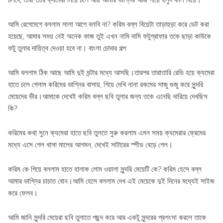
চলবে, তারা তারি ক্যমেরা নিয়ে চলে আয় আমার ভাগ্নির আজ গায়ে হলুদ কাল বিয়ে।
আমি রেগেমেগে বললাম সালা আগে বলবি না? করিম বল্ল বিয়েটা তাড়াহুড়া করে ডেট করা
হয়েছে, আমার সময় নেই অনেক কাজ তুই এখন নামি দামি ফটুগ্রাফার তকে ছাড়া কাউকে
ফটু তুলার দায়িত্ব দেওয়া হবে না। বাংলা চোদার গল্প
আমি বললাম ঠিক আছে আমি দুই ঘন্টার মধ্যে আসছি।তারপর তারাতারি রেডি হয়ে ক্যমেরা
হাতে চলে গেলাম করিমের ভাগ্নির বাসায়, গিয়ে দেখি নানা রকমের সাজু গুজু করে সুন্দরি
মেয়েদের ভীর।আমাকে দেখেই করিম বল্ল ছবি তুলার জন্য তকে এনেছি দারিয়ে দেখছিস
কি?
করিমের কথা সুনে ক্যমেরা হাতে ছবি তুলতে সুরু করলাম এমন সময় ক্যমেরার ফ্রেমের
মধ্যে এসে গেল খাসা মালের আগমন, দেখেই সাটারের স্পীড বেড়ে গেল।
করিম কে গিয়ে বললাম হাতে হালাক লোম ওয়ালা সুন্দরি মেয়েটি কে? করিম হেসে বল্ল
আমার ভাগ্নির চাচাত বোন।আমি হেসে বললাম দেখ এই মেয়েকে দুই দিনের মধ্যেই সাইজ
করে ফেলব।
আমি জানি সুন্দরি মেয়েরা ছবি তুলাতে পছন্দ করে আর একটু সুন্দরের প্রশংসা করলে তাকে