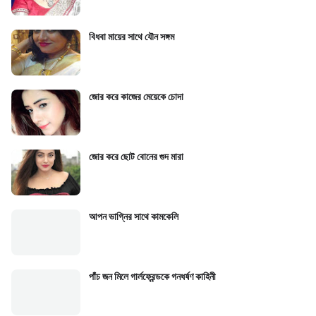
বিধবা মায়ের সাথে যৌন সঙ্গম
জোর করে কাজের মেয়েকে চোদা
জোর করে ছোট বোনের গুদ মারা
আপন ভাগ্নির সাথে কামকেলি
পাঁচ জন মিলে গার্লফ্রেন্ডকে গনধর্ষণ কাহিনী