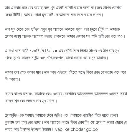
তার একবার মাল বের হয়েছে বলে খুব একটা কস্টো করতে হলো না।তবে মাগির ভোদাডা
ভিষন টাইট। আমার সোনা ঢুকাতেই সে আমাকে ধরে কিস করতে লাগল।
আর মুখ থেকে বের হচ্ছিল মধুর সুর আমাকে আজকে প্রান ভরে চুদবে।টুমি না আমাকে
চোদার জন্য অনেক অপেখহা করেছ।আজকে আমার ভোদার সব পানি তুমি বের করে দাও।
এ কথা শুনে আমি ১৫০সি সি Pulsar এর গোতি নিয়ে দিলাম ঠাপের পর ঠাপ তার মুখ
থেকে সুখের আনন্দে সাউন্ড এল খাঙ্কিরপোলা আরো জোরে জোরে চুদ আমারে।
আমার তল পেত বরাবর মার।আহ আহ এইতো এইতো হচ্ছে কিরে চোদ বোকচোদ ওরে ওরে
কি আরাম।
আমার বাপের জনমেও আমাকে কেও এভাবে চোদেনিরে আহহহহহহ আহহহহহ এরকম আরো
অনেক শব্দ বের হচ্ছিল তার মুখ থেকে।
চোদাচুদির এক পরযাই আমাকে টেনে জরিএ ধরে।আমাকে খামসিও দিতে থাতে।তখন
বুঝলাম তার মাল বের হচ্ছে।আর আমাকে বলছে কিরে চোদানির পো চোদ না আরো জোরে দে
আহহ আহ ইসসস উফফফ উমমম। vabi ke chodar golpo