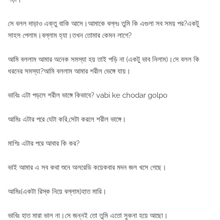
সে বলল দাড়াও এক্তু বাকি আসে।আমাকে বল্লঃ তুমি কি এগুলা সব সময় পর?একটু
সাহস পেলাম।বল্লাম হ্যা।তখন তোমার কেমন লাগে?
আমি বললাম আমার অনেক সমস্যা হয় তাই পড়ি না (একটু ভাব নিলাম)।সে বলল কি
ধরনের সমস্যা?আমি বললাম আমার শরীল ভেঙ্গে যায়।
ভাবিঃ এটা পড়লে শরীল ভাঙ্গে কিভাবে? vabi ke chodar golpo
আমিঃ এটার পরে যেটা করি,সেটা করলে শরীল ভাঙ্গে।
মাগিঃ এটার পরে আবার কি কর?
ভাই আমার এ সব কথা শুনে অলরেডি কয়েকবার মদন জল খসে গেছে।
আমিঃ(একটা রিস্ক নিয়ে বল্লাম)হাত মারি।
ভাবিঃ হাত মারা ভাল না।সে জন্নই তো তুমি এতো সুকনা হয়ে আছো।