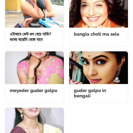
এইভাবে কেউ গুদ খেচে নাকি?
bangla choti ma sela
গুদের বারোটা বেজে যাবে
meyeder guder golpo
guder golpo in
bengali