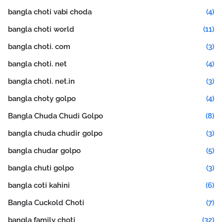
bangla choti vabi choda
(4)
bangla choti world
(11)
bangla choti. com
(3)
bangla choti. net
(4)
bangla choti. net.in
(3)
bangla choty golpo
(4)
Bangla Chuda Chudi Golpo
(8)
bangla chuda chudir golpo
(3)
bangla chudar golpo
(5)
bangla chuti golpo
(3)
bangla coti kahini
(6)
Bangla Cuckold Choti
(7)
bangla family choti
(32)