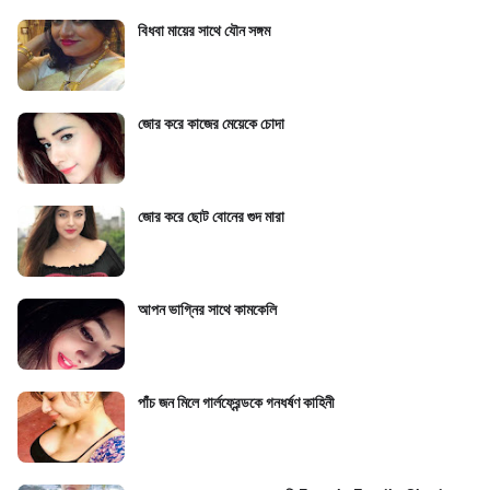
বিধবা মায়ের সাথে যৌন সঙ্গম
জোর করে কাজের মেয়েকে চোদা
জোর করে ছোট বোনের গুদ মারা
আপন ভাগ্নির সাথে কামকেলি
পাঁচ জন মিলে গার্লফ্রেন্ডকে গনধর্ষণ কাহিনী