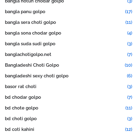
bangla notun chodar golpo
(3)
bangla panu golpo
(17)
bangla sera choti golpo
(11)
bangla sona chodar golpo
(4)
bangla suda sudi golpo
(3)
banglachotigolpo.net
(7)
Bangladeshi Choti Golpo
(10)
bangladeshi sexy choti golpo
(6)
basor rat choti
(3)
bd chodar golpo
(7)
bd chote golpo
(11)
bd choti golpo
(3)
bd coti kahini
(12)