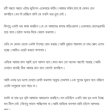
চটি পরতে পরতে এটার কন্ডিশন একেবারে কঠিন।আমার সরিল,হাত,পা কেমন যেন
কাপছিল।মন টা চাচ্ছিল মাগি কে তখনি ধরে চুদে দেই।
কিন্তু একটা ভয় কাজ করছিল।যে সে আমাদের বাসার বাড়িওয়ালা।একেবারে কেলেঙ্কারি
হয়ে যাবে।হঠাত অনার দিকে খেয়াল করলাম।
দেখি সে কেমন যেনো একটা ইতস্ত বোধ করছে।আমি বুঝতে পারলাম যে তার সেক্স ওপেন
হচ্ছে।আমিও ওয়েট করতে লাগলাম।
এদিকে আমার মাল প্রাই চলে আসল বলে।মদন জল তো অনেক আগেই পরেছে।আমি
যেখানে বসেছি ঠিক আমার ডান হাত গেসেই বসেছিল।
আমি ওনার দুধ গুলো দেখতে চেস্টা করলাম অ্যান্ড দেখলাম।এক সুখের ভুবনে মনে হচ্ছিল
এতটা অপুরবো হতে পারে না।
যতটা না তার দুধ দুটা আমাকে আকরশন করছিল।মন চাইছিল এখনি তার দুধ গুলা ইচ্ছে
মত টিপে দেই।কিন্তু সাহস পাচ্ছিলাম না।আমি ভাবিকে বললাম ভাবি হইসে আপনার
পড়া।