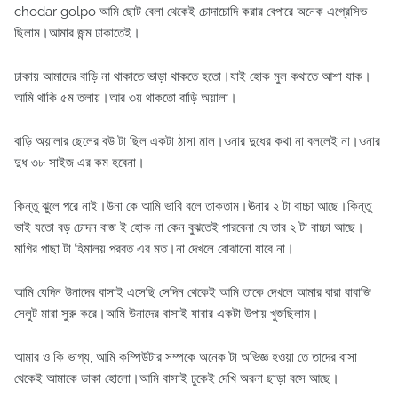
chodar golpo আমি ছোট বেলা থেকেই চোদাচোদি করার বেপারে অনেক এগ্রেসিভ
ছিলাম।আমার জন্ম ঢাকাতেই।
ঢাকায় আমাদের বাড়ি না থাকাতে ভাড়া থাকতে হতো।যাই হোক মুল কথাতে আশা যাক।
আমি থাকি ৫ম তলায়।আর ৩য় থাকতো বাড়ি অয়ালা।
বাড়ি অয়ালার ছেলের বউ টা ছিল একটা ঠাসা মাল।ওনার দুধের কথা না বললেই না।ওনার
দুধ ৩৮ সাইজ এর কম হবেনা।
কিন্তু ঝুলে পরে নাই।উনা কে আমি ভাবি বলে তাকতাম।ঊনার ২ টা বাচ্চা আছে।কিন্তু
ভাই যতো বড় চোদন বাজ ই হোক না কেন বুঝতেই পারবেনা যে তার ২ টা বাচ্চা আছে।
মাগির পাছা টা হিমালয় পরবত এর মত।না দেখলে বোঝানো যাবে না।
আমি যেদিন উনাদের বাসাই এসেছি সেদিন থেকেই আমি তাকে দেখলে আমার বারা বাবাজি
সেলুট মারা সুরু করে।আমি উনাদের বাসাই যাবার একটা উপায় খুজছিলাম।
আমার ও কি ভাগ্য, আমি কম্পিউটার সম্পকে অনেক টা অভিজ্ঞ হওয়া তে তাদের বাসা
থেকেই আমাকে ডাকা হোলো।আমি বাসাই ঢুকেই দেখি অরনা ছাড়া বসে আছে।