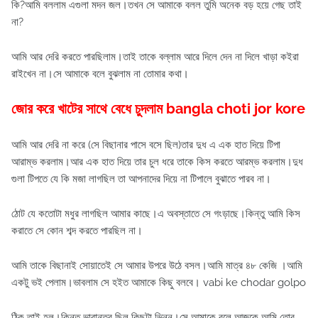
কি?আমি বললাম এগুলা মদন জল।তখন সে আমাকে বলল তুমি অনেক বড় হয়ে গেছ তাই
না?
আমি আর দেরি করতে পারছিলাম।তাই তাকে বল্লাম আরে দিলে দেন না দিলে খাড়া কইরা
রাইখেন না।সে আমাকে বলে বুঝলাম না তোমার কথা।
জোর করে খাটের সাথে বেধে চুদলাম bangla choti jor kore
আমি আর দেরি না করে (সে বিছানার পাসে বসে ছিল)তার দুধ এ এক হাত দিয়ে টিপা
আরাম্ভ করলাম।আর এক হাত দিয়ে তার চুল ধরে তাকে কিস করতে আরম্ভ করলাম।দুধ
গুলা টিপতে যে কি মজা লাগছিল তা আপনাদের দিয়ে না টিপালে বুঝাতে পারব না।
ঠোট যে কতোটা মধুর লাগছিল আমার কাছে।এ অবস্তাতে সে গংড়াছে।কিন্তু আমি কিস
করাতে সে কোন শব্দ করতে পারছিল না।
আমি তাকে বিছানাই সোয়াতেই সে আমার উপরে উঠে বসল।আমি মাত্র ৪৮ কেজি ।আমি
একটু ভই পেলাম।ভাবলাম সে হইত আমাকে কিছু বলবে। vabi ke chodar golpo
ঠিক তাই হল।কিন্তু ভাবান্তর ছিল কিছুটা ভিন্ন।সে আমাকে বলে আজকে আমি তোর