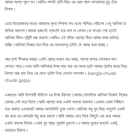
আমার স্বপ্ন পূরণ হল।আমিও পালটা হাসি দিয়ে ওর নরম গালে ভালবাসার চুমু এঁকে
দিলাম।
এতো উত্তেজনার মধ্যে আমাদের ক্ষুধা-পিপাসা সব যেনো পালিয়ে গেছিলো।তবু আনিকা চা
বানিয়ে আনলো।আমরা দুজনেই ন্যাংটো হয়ে বসে চা খেলাম।চা খাওয়া শেষ হতেই
আনিকা ভীষন দুষ্টুমী শুরু করলো।আমিও এই ফাঁকে আস্তে ধীরে আমার কাজ চালিয়ে
যাচ্ছি।আনিকা নিজের হাত দিয়ে ওর কমলালেবু দুইটা কে আদর করে যাচ্ছে।
আর চাপা শীৎকার করছে।বেশি জোরে করলে ভয় আছে, পাশের বাসার লোকজন শুনে
ফেলতে পারে।এবার আমি আনিকার উপর শুয়ে পরে ওর অধর দুটো আমার ঠোটের মাঝে নিয়ে
নিলাম আর হাত দিয়ে ওর স্তন দুইটা নিয়ে খেলতে লাগলাম। bangla chuda
chudir golpo
এরমধ্যে আমি মিশনারী স্টাইলে ওর উপর উঠলাম।আমার সোনাটকে আনিকা নিজেই নিজের
ভোদায় সেট করে দিলো।আমি আস্তে করে একটা ধাক্কা মারলাম।একদম ভেজা পিচ্ছিল
হয়ে থাকায় একবারেই আমার অর্ধেকটাই ঢুকে গেলো।আনিকা শুধু মুখ দিয়ে অস্ফুট একটা
শব্দ করে ওর কোমরটা উচু করে ধরলো।আমি আমার ধোন টাকে কিছুটা বের করে আবার
একটা ধাক্কা দিলাম।এবার খুব প্রায় পুরোটা ঢুকলো।ও আমার বুকের মধ্যেই একটু
নড়েচড়ে উঠলো।