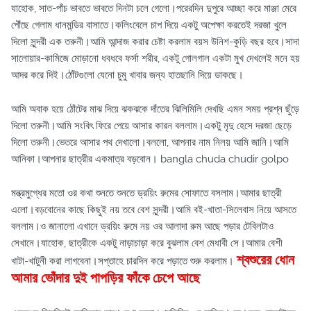
যাহোক, সাত-পাঁচ ভাবতে ভাবতে দিনটা চলে গেলো।পরেরদিন দুপুরে আচ্ছা করে মাঞ্জা মেরে
পৌঁছে গেলাম ধানমন্ডির বাসাতে।কলিংবেলে চাপ দিয়ে একটু অপেক্ষা করতেই দরজা খুলে
দিলো সুন্দরী এক তরুনী।আমি আন্দাজ করার চেষ্টা করলাম বয়স উনিশ-কুড়ি বছর হবে।সাদা
সালোয়ার-কামিজে মোড়ানো ধবধবে ফর্সা শরীর, একটু গোলগাল একটা মুখ দেখলেই মনে হয়
আদর করে দিই।ঠোঁটগুলো যেনো চুমু খাবার জন্য হাতছানি দিয়ে ডাকছে।
আমি অবাক হয়ে ঠোঁটের মাঝ দিয়ে ঝকঝকে দাঁতের ঝিলিমিলি দেখছি এমন সময় প্রশ্ন ছুঁড়ে
দিলো তরুনী।আমি সংবিৎ ফিরে পেয়ে আসার কারন বললাম।একটু মৃদু হেসে দরজা ছেড়ে
দিলো তরুনী।ভেতরে আসার পথ দেখালো।বললো, আপনার নাম নিলয় আমি জানি।আমি
আনিকা।আপনার ছাত্রীর একমাত্র বড়বোন। bangla chuda chudir golpo
মন্ত্রমুগ্ধের মতো ওর কথা শুনতে শুনতে ড্রয়িং রুমের সোফাতে বসলাম।আমার ছাত্রী
এলো।বড়বোনের কাছে কিছুই নয় তবে বেশ সুন্দরী।আমি বই-খাতা-সিলেবাস নিয়ে আসতে
বললাম।ও জানালো এখানে ড্রয়িং রুমে নয় ওর আলাদা রুম আছে পড়ার টেবিলটাও
সেখানে।যাহোক, ছাত্রীকে একটু নাড়াচাড়া করে বুঝলাম বেশ মেধাবী সে।আমার বেশী
শ্বশুরের ধোন
খাটা-খাটুনী করা লাগবেনা।সপ্তাহে চারদিন করে পড়াতে শুরু করলাম।
আমার ভোঁদার দুই পাপড়ির ফাঁকে চেপে আছে