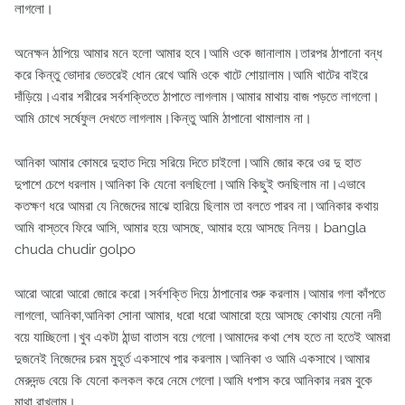
লাগলো।
অনেক্ষন ঠাপিয়ে আমার মনে হলো আমার হবে।আমি ওকে জানালাম।তারপর ঠাপানো বন্ধ
করে কিন্তু ভোদার ভেতরেই ধোন রেখে আমি ওকে খাটে শোয়ালাম।আমি খাটের বাইরে
দাঁড়িয়ে।এবার শরীরের সর্বশক্তিতে ঠাপাতে লাগলাম।আমার মাথায় বাজ পড়তে লাগলো।
আমি চোখে সর্ষেফুল দেখতে লাগলাম।কিন্তু আমি ঠাপানো থামালাম না।
আনিকা আমার কোমরে দুহাত দিয়ে সরিয়ে দিতে চাইলো।আমি জোর করে ওর দু হাত
দুপাশে চেপে ধরলাম।আনিকা কি যেনো বলছিলো।আমি কিছুই শুনছিলাম না।এভাবে
কতক্ষণ ধরে আমরা যে নিজেদের মাঝে হারিয়ে ছিলাম তা বলতে পারব না।আনিকার কথায়
আমি বাস্তবে ফিরে আসি, আমার হয়ে আসছে, আমার হয়ে আসছে নিলয়। bangla
chuda chudir golpo
আরো আরো আরো জোরে করো।সর্বশক্তি দিয়ে ঠাপানোর শুরু করলাম।আমার গলা কাঁপতে
লাগলো, আনিকা,আনিকা সোনা আমার, ধরো ধরো আমারো হয়ে আসছে কোথায় যেনো নদী
বয়ে যাচ্ছিলো।খুব একটা ঠান্ডা বাতাস বয়ে গেলো।আমাদের কথা শেষ হতে না হতেই আমরা
দুজনেই নিজেদের চরম মুহূর্ত একসাথে পার করলাম।আনিকা ও আমি একসাথে।আমার
মেরুদন্ড বেয়ে কি যেনো কলকল করে নেমে গেলো।আমি ধপাস করে আনিকার নরম বুকে
মাথা রাখলাম।