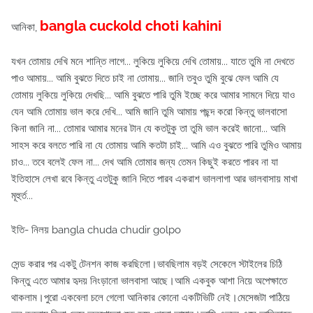
bangla cuckold choti kahini
আনিকা,
যখন তোমায় দেখি মনে শান্তি লাগে... লুকিয়ে লুকিয়ে দেখি তোমায়... যাতে তুমি না দেখতে
পাও আমায়... আমি বুঝতে দিতে চাই না তোমায়... জানি তবুও তুমি বুঝে ফেল আমি যে
তোমায় লুকিয়ে লুকিয়ে দেখছি... আমি বুঝতে পারি তুমি ইচ্ছে করে আমার সামনে দিয়ে যাও
যেন আমি তোমায় ভাল করে দেখি... আমি জানি তুমি আমায় পছন্দ করো কিন্তু ভালবাসো
কিনা জানি না... তোমার আমার মনের টান যে কতটুকু তা তুমি ভাল করেই জানো... আমি
সাহস করে বলতে পারি না যে তোমায় আমি কতটা চাই... আমি এও বুঝতে পারি তুমিও আমায়
চাও... তবে বলেই ফেল না... দেখ আমি তোমার জন্য তেমন কিছুই করতে পারব না যা
ইতিহাসে লেখা রবে কিন্তু এতটুকু জানি দিতে পারব একরাশ ভাললাগা আর ভালবাসায় মাখা
মূহুর্ত...
ইতি- নিলয় bangla chuda chudir golpo
সেন্ড করার পর একটু টেনশন কাজ করছিলো।ভাবছিলাম বড়ই সেকেলে স্টাইলের চিঠি
কিন্তু এতে আমার হৃদয় নিংড়ানো ভালবাসা আছে।আমি একবুক আশা নিয়ে অপেক্ষাতে
থাকলাম।পুরো একবেলা চলে গেলো আনিকার কোনো একটিভিটি নেই।মেসেজটা পাঠিয়ে