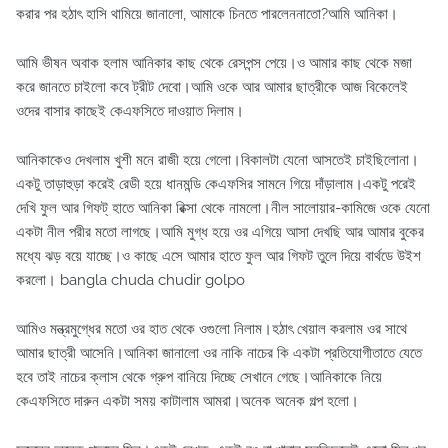
করার পর হঠাৎ হাসি থামিয়ে জানালো, আমাকে চিনতে পারলেননাতো?আমি আনিকা।
আমি ভীষন অবাক হলাম আনিকার কাছ থেকে রেসপন্স পেয়ে।ও আমার কাছ থেকে মজা
করে জানতে চাইলো কবে ট্রীট দেবো।আমি ওকে আর আমার ছাত্রীকে আজ বিকেলেই
ওদের বাসার কাছেই কেএফসিতে দাওয়াত দিলাম।
আনিকাকেও দেখলাম খুশী মনে রাজী হয়ে গেলো।বিকালটা যেনো আসতেই চাইছিলোনা।
একটু তাড়াহুড়া করেই রেডী হয়ে ধানমন্ডি কেএফসির সামনে গিয়ে দাঁড়ালাম।একটু পরেই
দেখি ফুল আর গিফট্‌ হাতে আনিকা রিক্সা থেকে নামলো।নীল সালোয়ার-কামিজে ওকে যেনো
একটা নীল পরীর মতো লাগছে।আমি মুগ্ধ হয়ে ওর এগিয়ে আসা দেখছি আর আমার বুকের
মধ্যে ঝড় বয়ে যাচ্ছে।ও কাছে এসে আমার হাতে ফুল আর গিফট তুলে দিয়ে বার্থডে উইশ
করলো। bangla chuda chudir golpo
আমিও মন্ত্রমুগ্ধের মতো ওর হাত থেকে ওগুলো নিলাম।হঠাৎ খেয়াল করলাম ওর সাথে
আমার ছাত্রী আসেনি।আনিকা জানালো ওর নাকি নাচের কি একটা প্রতিযোগীতাতে যেতে
হবে তাই নাচের ক্লাস থেকে গ্রুপ বানিয়ে দিচ্ছে সেখানে গেছে।আনিকাকে নিয়ে
কেএফসিতে দারুন একটা সময় কাটালাম আমরা।অনেক অনেক গল্প হলো।