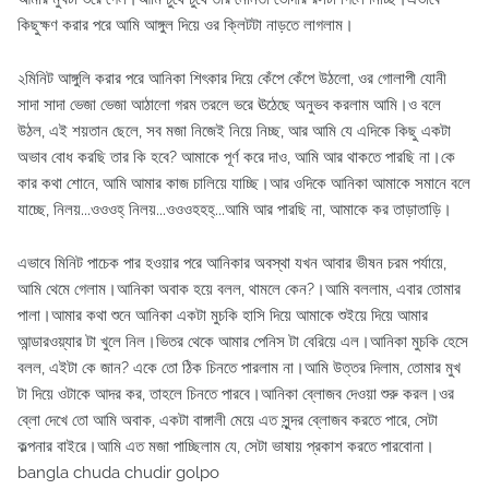
কিছুক্ষণ করার পরে আমি আঙ্গুল দিয়ে ওর ক্লিটটা নাড়তে লাগলাম।
২মিনিট আঙ্গুলি করার পরে আনিকা শিৎকার দিয়ে কেঁপে কেঁপে উঠলো, ওর গোলাপী যোনী
সাদা সাদা ভেজা ভেজা আঠালো গরম তরলে ভরে ঊঠেছে অনুভব করলাম আমি।ও বলে
উঠল, এই শয়তান ছেলে, সব মজা নিজেই নিয়ে নিচ্ছ, আর আমি যে এদিকে কিছু একটা
অভাব বোধ করছি তার কি হবে? আমাকে পূর্ণ করে দাও, আমি আর থাকতে পারছি না।কে
কার কথা শোনে, আমি আমার কাজ চালিয়ে যাচ্ছি।আর ওদিকে আনিকা আমাকে সমানে বলে
যাচ্ছে, নিলয়...ওওওহ্‌ নিলয়...ওওওহহহ্‌...আমি আর পারছি না, আমাকে কর তাড়াতাড়ি।
এভাবে মিনিট পাচেক পার হওয়ার পরে আনিকার অবস্থা যখন আবার ভীষন চরম পর্যায়ে,
আমি থেমে গেলাম।আনিকা অবাক হয়ে বলল, থামলে কেন?।আমি বললাম, এবার তোমার
পালা।আমার কথা শুনে আনিকা একটা মুচকি হাসি দিয়ে আমাকে শুইয়ে দিয়ে আমার
আন্ডারওয়্যার টা খুলে নিল।ভিতর থেকে আমার পেনিস টা বেরিয়ে এল।আনিকা মুচকি হেসে
বলল, এইটা কে জান? একে তো ঠিক চিনতে পারলাম না।আমি উত্তর দিলাম, তোমার মুখ
টা দিয়ে ওটাকে আদর কর, তাহলে চিনতে পারবে।আনিকা ব্লোজব দেওয়া শুরু করল।ওর
ব্লো দেখে তো আমি অবাক, একটা বাঙ্গালী মেয়ে এত সুন্দর ব্লোজব করতে পারে, সেটা
কল্পনার বাইরে।আমি এত মজা পাচ্ছিলাম যে, সেটা ভাষায় প্রকাশ করতে পারবোনা।
bangla chuda chudir golpo