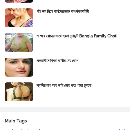
পাঁচ জন মিলে গার্লফ্রেন্ডকে গনধর্ষণ কাহিনী
মা আর বোনের সাথে গ্রুপ চুদাচুদি Bangla Family Choti
লকডাউনে বিধবা ভাবীর দেহ ভোগ
স্বামীর বাপ আর ভাই জোর করে পাছা চুদলো
Main Tags