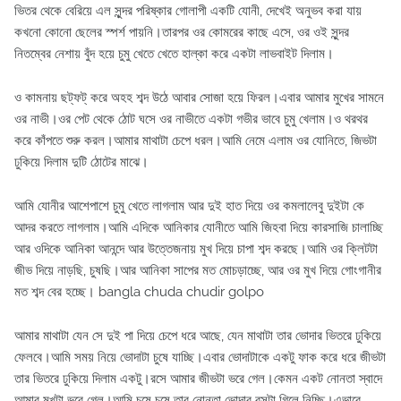
ভিতর থেকে বেরিয়ে এল সুন্দর পরিষ্কার গোলাপী একটি যোনী, দেখেই অনুভব করা যায়
কখনো কোনো ছেলের স্পর্শ পায়নি।তারপর ওর কোমরের কাছে এসে, ওর ওই সুন্দর
নিতম্বের নেশায় বুঁদ হয়ে চুমু খেতে খেতে হাল্কা করে একটা লাভবাইট দিলাম।
ও কামনায় ছট্ফট্ করে অহহ শব্দ উঠে আবার সোজা হয়ে ফিরল।এবার আমার মুখের সামনে
ওর নাভী।ওর পেট থেকে ঠোট ঘসে ওর নাভীতে একটা গভীর ভাবে চুমু খেলাম।ও থরথর
করে কাঁপতে শুরু করল।আমার মাথাটা চেপে ধরল।আমি নেমে এলাম ওর যোনিতে, জিভটা
ঢুকিয়ে দিলাম দুটি ঠোটের মাঝে।
আমি যোনীর আশেপাশে চুমু খেতে লাগলাম আর দুই হাত দিয়ে ওর কমলালেবু দুইটা কে
আদর করতে লাগলাম।আমি এদিকে আনিকার যোনীতে আমি জিহবা দিয়ে কারসাজি চালাচ্ছি
আর ওদিকে আনিকা আনন্দে আর উত্তেজনায় মুখ দিয়ে চাপা শব্দ করছে।আমি ওর ক্লিটটা
জীভ দিয়ে নাড়ছি, চুষছি।আর আনিকা সাপের মত মোচড়াচ্ছে, আর ওর মুখ দিয়ে গোংগানীর
মত শব্দ বের হচ্ছে। bangla chuda chudir golpo
আমার মাথাটা যেন সে দুই পা দিয়ে চেপে ধরে আছে, যেন মাথাটা তার ভোদার ভিতরে ঢুকিয়ে
ফেলবে।আমি সময় নিয়ে ভোদাটা চুষে যাচ্ছি।এবার ভোদাটাকে একটু ফাক করে ধরে জীভটা
তার ভিতরে ঢুকিয়ে দিলাম একটু।রসে আমার জীভটা ভরে গেল।কেমন একট নোনতা স্বাদে
আমার মুখটা ভরে গেল।আমি চুষে চুষে তার নোনতা ভোদার রসটা গিলে নিচ্ছি।এভাবে