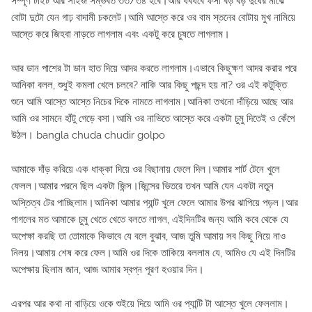
সম্পূর্ণ টাইট আর সাইজ সম্ভবত ৩৩/৩৪ হবে।আর ধবধবে ফর্সা বড় বড় দুধের মাঝে
বোটা দুটো যেন গাঢ় বাদামী চকলেট।আমি আস্তে করে ওর বাম স্তনের বোটায় মুখ নামিয়ে
আস্তে করে জিহবা নাড়তে লাগলাম এবং একটু করে চুষতে লাগলাম।
আর ডান পাশের টা ডান হাত দিয়ে আদর করতে লাগলাম।এভাবে কিছুক্ষণ আদর করার পরে
আনিকা বলল, শুধুই কমলা খেলে চলবে? নাকি আর কিছু পছন্দ হয় না? ওর এই কটুক্তি
শুনে আমি আস্তে আস্তে নিচের দিকে নামতে লাগলাম।আনিকা তখনো দাঁড়িয়ে আছে আর
আমি ওর সামনে হাঁটু গেড়ে বসা।আমি ওর নাভিতে আস্তে করে একটা চুমু দিতেই ও কেঁপে
উঠল।
bangla chuda chudir golpo
আমাকে দাঁড় করিয়ে এক ধাক্কা দিয়ে ওর বিছানায় ফেলে দিল।আমার শার্ট টেনে খুলে
ফেলল।আমার পরনে ছিল একটা জিন্স।জিন্সের ভিতরে তখন আমি যেন একটা নতুন
অস্তিত্ব টের পাচ্ছিলাম।আনিকা আমার প্যান্ট খুলে ফেলে আমার উপর ঝাপিয়ে পড়ল।আর
পাগলের মত আমাকে চুমু খেতে খেতে বলতে লাগল, এইদিনটির জন্য আমি কবে থেকে যে
অপেক্ষা করছি তা তোমাকে কিভাবে যে বলে বুঝাব, আজ তুমি আমায় সব কিছু নিয়ে নাও
নিলয়।আমায় শেষ করে ফেল।আমি ওর দিকে তাকিয়ে বললাম যে, আমিও যে এই দিনটির
অপেক্ষায় ছিলাম জান, আজ আমার স্বপ্ন পূরণ হওয়ার দিন।
এরপর আর কথা না বাড়িয়ে ওকে শুইয়ে দিয়ে আমি ওর প্যান্টি টা আস্তে খুলে ফেললাম।