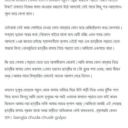
বেতনের হাতছানি।একটা ইংলিশ মিডিয়াম স্কুলে পড়ুয়া বাচ্চাকে পড়াতে পারলে এত্তো
টাকা? ঢাকাতে নিজের থাকা-খাওয়ার খরচতো উঠে আসবেই সেই সাথে কিছু শখ-আহ্লাদও
পূরন করে ফেলা যাবে।
যেইভাবা সেই কাজ পোস্টারে দেওয়া ফোন নাম্বারে ফোন করে রেজিষ্ট্রেশন করে ফেললাম।
সপ্তাহ দুয়েক পরের কথা।বিকেলে বাইরে যাবো বলে রেডী হচ্ছি এমন সময় ফোন
আসলো।ওরা জানতে চাইছে ম্যাপললীফে ক্লাস এইটে পড়া এক ছাত্রীকে পড়াতে যেতে
পারবো কিনা।ধানমন্ডিতে ছাত্রীর বাসায় গিয়ে পড়াতে হবে।আমিতো একপায়ে খাড়া।
জি হয়ে গেলাম।পড়াতে যেতে হবে আগামীকাল থেকেই।আমি বাসার ফোন নাম্বার নিয়ে
ছাত্রীর বাসায় ফোন করলাম।ফোন ধরলেন ছাত্রীর মা।কি সুন্দর গলা ওনার, আহা ভীষন
ভদ্র।আমার সাথে বিস্তারিত ফোনেই অনেক আলাপ সেরে নিলেন।
বললেন দুপুরে মেয়েকে স্কুল থেকে বাসায় নামিয়ে দিয়ে উনি গাড়ী নিয়ে ওনার বুটিক শপে
গিয়ে বসেন কিন্তু আমি যেনো দুপুরের পর পরই ওনাদের বাসাতে পড়াতে চলে যাই কারন
বিকেলে আমার নয়া ছাত্রীর নাকি আবার নাচের ক্লাস আছে।আমিতো ভাবছি এই সেরেছে
ছাত্রীর বাসায় প্রথম যাবো অথচ বাড়ীতে অভিভাবক কেউ থাকবেননা...ব্যাপারটা কেমন
হবে। bangla chuda chudir golpo