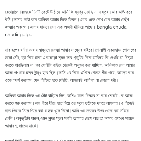
বেখেয়ালে নিজেকে চিমটি কেটে উঠি যে আমি কি স্বপ্ন দেখছি না বাস্তব।আর আঊ করে
উঠি।আমার আঊ শুনে আনিকা আমার দিকে ফিরল।এবার ওকে দেখে যেন আমার বেহুঁশ
হওয়ার অবস্থা।আমার সামনে যেন এক অপ্সরী দাঁড়িয়ে আছে। bangla chuda
chudir golpo
যার রূপের বর্ণনা ভাষার মাধ্যমে দেওয়া আমার সাধ্যের বাইরে।গোলাপী একজোড়া গোলাপের
মতো ঠোঁট, ব্রা দিয়ে ঢাকা একজোড়া স্তন আর প্যান্টির দিকে তাকিয়ে কি দেখছি তা চিন্তা
করতে পারছিলাম না, ওর যোনীটা বাইরে থেকেই অনুভব করা যাচ্ছিল, আনিকাও যেন আমার
আদর পাওয়ার জন্য উন্মুখ হয়ে ছিল।আমি ওর দিকে এগিয়ে গেলাম ধীর পায়ে, আস্তে করে
ওকে স্পর্শ করলাম, যেন নিশ্চিত হতে চাইছি, আসলেই আনিকা না কোনো পরী।
আনিকা আমার দিকে ওর ঠোঁট বাড়িয়ে দিল, আমিও কাল-বিলম্ব না করে সেদুটো কে আদর
করতে শুরু করলাম।আর ধীরে ধীরে হাত দিয়ে ওর স্তন দুটোকে দলতে লাগলাম।ও নিজেই
হাত পিছনে নিয়ে গিয়ে ব্রা-র হুক খুলে দিলো।আমি ওর স্তনের উপর থেকে ব্রা সরিয়ে
ফেলি।অনুভূতিটা দারুন,এমন সুন্দর স্তন সবাই কল্পনায় দেখে আর তা আমার চোখের সামনে
আমার দু হাতের মাঝে।