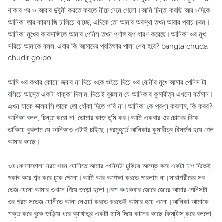
থাকার পর ও আবার দুষ্টুমী করতে করতে নীচে নেমে গেলো।আমি চিন্তা করছি আর ওদিকে
আনিকা তার কারসাজি চালিয়ে যাচ্ছে, এদিকে তো আমার অবস্থা তখন আবার প্রায় চরম।
আনিকা মুখের কারসাজিতে আমার পেনিস তখন পূর্ণাঙ্গ রূপ ধারণ করেছে।আনিকা ওর মুখ
সরিয়ে আমাকে বলল, এবার কি আমাদের প্রতিক্ষার পালা শেষ হবে? bangla chuda
chudir golpo
আমি ওর কথার কোনো জবাব না দিয়ে ওকে শুইয়ে দিয়ে ওর যোনীর মুখে আমার পেনিস টা
বসিয়ে আস্তে একটা ধাক্কা দিলাম, দিয়েই বুঝলাম যে আনিকার কুমারীত্ব এখনো বর্তমান।
এখন যাকে ভালবাসি তাকে তো ধোঁকা দিতে পারি না।আনিকা কে প্রশ্ন করলাম, কি করব?
আনিকা বলল, চিন্তা করো না, তোমার কাজ তুমি কর।আমি একবার ওর চোখের দিকে
তাকিয়ে বুঝলাম যে আনিকাও এটাই চাইছে।পরমুহূর্তে আনিকার কুমারীত্ব বিসর্জন হয়ে গেল
আমার কাছে।
ওর ফোলাফোলা নরম গরম যোনীতে আমার পেনিসটা ঢুকিয়ে আস্তে করে একটা চাপ দিতেই
পকাৎ করে শব্দ করে ঢুকে গেলো।আমি আর অপেক্ষা করতে পারলাম না।সারাশরীরের সব
তেজ যেনো আমার ওখানে গিয়ে জড়ো হলো।বেশ কএকবার জোরে জোরে আমার পেনিসটা
ওর গরম সতেজ যোনীতে আনা নেওয়া করতে করতেই আমার হয়ে এলো।আনিকা আমাকে
শক্ত করে বুকে জড়িয়ে ধরে ব্যাথাতুর একটা হাসি দিয়ে কানের কাছে ফিস্‌ফিস্‌ করে বললো,