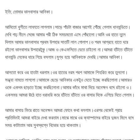
ইতি, তোমার ভালবাসার আনিকা।
আমিতো খুশীতে লাফাতে লাগলাম।সাড়ে পাঁচটা বাজার আগেই পৌঁছে গেলাম ধানমন্ডিতে।
দেখি গাঢ় নীলে সেজে আমার পরী ঠিক সময়মতো এসে পোঁছালো।আমি ওর হাতে তুলে
দিলাম আমার ভালবাসার প্রথম উপহার সাতটি লাল গোলাপ।ও পরম আগ্রহে হাতে ধরে
রইলো ভালবাসার উপহারটুকু।আজ ও কেএফসিতে যেতে চাইলো না।আমরা হাঁটতে হাঁটতে
ধানমন্ডি লেকের ধারে গিয়ে বসলাম।মুগ্ধ হয়ে আনিকাকে দেখছি।আমার আনিকা।
আলতো করে ওর হাতটা ধরলাম।ওর হাতের নরম পরশ আমাকে শিহরিত করে তুললো।
সন্ধ্যা নামতে লাগলো।আমাকে ছেড়ে আনিকার একটুও যেতে ইচ্ছে করছিলোনা।আমারও
ওকে একদম ছাড়তে ইচ্ছে করছিলোনা।আমার কাঁধে মাথা দিয়ে অনেক্ষন বসে রইলো ও।
একসময় আমরা ঊঠে হাত ধরাধরি করে হাঁটতে হাঁটতে ওর বাসার দিকে এগিয়ে দিতে গেলাম।
আমার বাসায় ফিরে রাতে অনেক্ষন আমরা ফোনে কথা বললাম।এরপর থেকেই প্রায়
প্রতিদিনই আমরা বাইরে দেখা করতাম।মাঝে মাঝে ওর ক্যাম্পাসের বাইরে দুজন মিলে বসে
সময় কাটাতাম আর সুখস্বপ্নে বিভোর হয়ে থাকতাম।