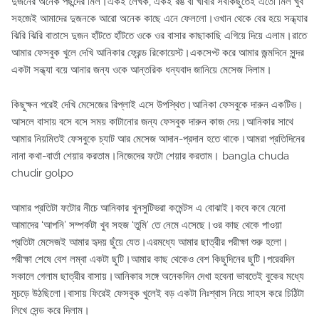
দুজনের অনেক পছন্দের মিল।একই লেখক, একই রঙ বা খাবার সবকিছুতেই এতো মিল খুব
সহজেই আমাদের দুজনকে আরো অনেক কাছে এনে ফেললো।ওখান থেকে বের হয়ে সন্ধ্যার
ঝিরি ঝিরি বাতাসে দুজন হাঁটতে হাঁটতে ওকে ওর বাসার কাছাকাছি এগিয়ে দিয়ে এলাম।রাতে
আমার ফেসবুক খুলে দেখি আনিকার ফ্রেন্ড রিকোয়েস্ট।একসেপ্ট করে আমার জন্মদিনে সুন্দর
একটা সন্ধ্যা বয়ে আনার জন্য ওকে আন্তরিক ধন্যবাদ জানিয়ে মেসেজ দিলাম।
কিছুক্ষন পরেই দেখি মেসেজের রিপ্লাই এসে উপস্থিত।আনিকা ফেসবুকে দারুন একটিভ।
আসলে বাসায় বসে বসে সময় কাটানোর জন্য ফেসবুক দারুন কাজ দেয়।আনিকার সাথে
আমার নিয়মিতই ফেসবুকে চ্যাট আর মেসেজ আদান-প্রদান হতে থাকে।আমরা প্রতিদিনের
নানা কথা-বার্তা শেয়ার করতাম।নিজেদের ফটো শেয়ার করতাম। bangla chuda
chudir golpo
আমার প্রতিটা ফটোর নীচে আনিকার খুনসুটিভরা কমেন্টস এ বোঝাই।কবে কবে যেনো
আমাদের ‘আপনি’ সম্পর্কটা খুব সহজ ‘তুমি’ তে নেমে এসেছে।ওর কাছ থেকে পাওয়া
প্রতিটা মেসেজই আমার হৃদয় ছুঁয়ে যেত।এরমধ্যে আমার ছাত্রীর পরীক্ষা শুরু হলো।
পরীক্ষা শেষে বেশ লম্বা একটা ছুটি।আমার কাছ থেকেও বেশ কিছুদিনের ছুটি।পরেরদিন
সকালে গেলাম ছাত্রীর বাসায়।আনিকার সঙ্গে অনেকদিন দেখা হবেনা ভাবতেই বুকের মধ্যে
মুচড়ে উঠছিলো।বাসায় ফিরেই ফেসবুক খুলেই বড় একটা নিঃশ্বাস নিয়ে সাহস করে চিঠিটা
লিখে সেন্ড করে দিলাম।