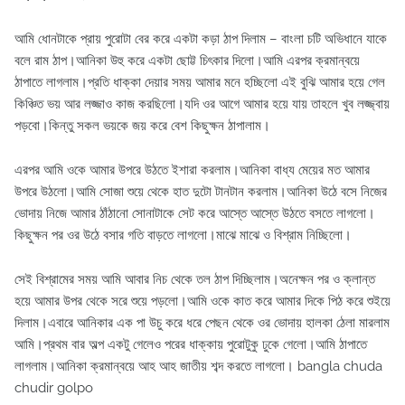
আমি ধোনটাকে প্রায় পুরোটা বের করে একটা কড়া ঠাপ দিলাম – বাংলা চটি অভিধানে যাকে
বলে রাম ঠাপ।আনিকা উহু করে একটা ছোট্ট চিৎকার দিলো।আমি এরপর ক্রমান্বয়ে
ঠাপাতে লাগলাম।প্রতি ধাক্কা দেয়ার সময় আমার মনে হচ্ছিলো এই বুঝি আমার হয়ে গেল
কিঞ্চিত ভয় আর লজ্জাও কাজ করছিলো।যদি ওর আগে আমার হয়ে যায় তাহলে খুব লজ্জ্বায়
পড়বো।কিন্তু সকল ভয়কে জয় করে বেশ কিছুক্ষন ঠাপালাম।
এরপর আমি ওকে আমার উপরে উঠতে ইশারা করলাম।আনিকা বাধ্য মেয়ের মত আমার
উপরে উঠলো।আমি সোজা শুয়ে থেকে হাত দুটো টানটান করলাম।আনিকা উঠে বসে নিজের
ভোদায় নিজে আমার ঠাঁঠানো সোনাটাকে সেট করে আস্তে আস্তে উঠতে বসতে লাগলো।
কিছুক্ষন পর ওর উঠে বসার গতি বাড়তে লাগলো।মাঝে মাঝে ও বিশ্রাম নিচ্ছিলো।
সেই বিশ্রামের সময় আমি আবার নিচ থেকে তল ঠাপ দিচ্ছিলাম।অনেক্ষন পর ও ক্লান্ত
হয়ে আমার উপর থেকে সরে শুয়ে পড়লো।আমি ওকে কাত করে আমার দিকে পিঠ করে শুইয়ে
দিলাম।এবারে আনিকার এক পা উচু করে ধরে পেছন থেকে ওর ভোদায় হালকা ঠেলা মারলাম
আমি।প্রথম বার অল্প একটু গেলেও পরের ধাক্কায় পুরোটুকু ঢুকে গেলো।আমি ঠাপাতে
লাগলাম।আনিকা ক্রমান্বয়ে আহ আহ জাতীয় শব্দ করতে লাগলো। bangla chuda
chudir golpo