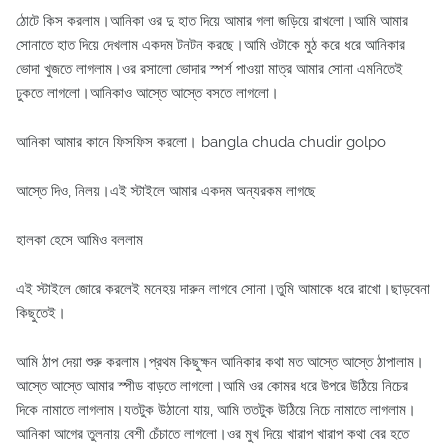
ঠোটে কিস করলাম।আনিকা ওর দু হাত দিয়ে আমার গলা জড়িয়ে রাখলো।আমি আমার
সোনাতে হাত দিয়ে দেখলাম একদম টনটন করছে।আমি ওটাকে মুঠ করে ধরে আনিকার
ভোদা খুজতে লাগলাম।ওর রসালো ভোদার স্পর্শ পাওয়া মাত্র আমার সোনা এমনিতেই
ঢুকতে লাগলো।আনিকাও আস্তে আস্তে বসতে লাগলো।
আনিকা আমার কানে ফিসফিস করলো। bangla chuda chudir golpo
আস্তে দিও, নিলয়।এই স্টাইলে আমার একদম অন্যরকম লাগছে
হালকা হেসে আমিও বললাম
এই স্টাইলে জোরে করলেই মনেহয় দারুন লাগবে সোনা।তুমি আমাকে ধরে রাখো।ছাড়বেনা
কিছুতেই।
আমি ঠাপ দেয়া শুরু করলাম।প্রথম কিছুক্ষন আনিকার কথা মত আস্তে আস্তে ঠাপালাম।
আস্তে আস্তে আমার স্পীড বাড়তে লাগলো।আমি ওর কোমর ধরে উপরে উঠিয়ে নিচের
দিকে নামাতে লাগলাম।যতটুক উঠানো যায়, আমি ততটুক উঠিয়ে নিচে নামাতে লাগলাম।
আনিকা আগের তুলনায় বেশী চেঁচাতে লাগলো।ওর মুখ দিয়ে খারাপ খারাপ কথা বের হতে