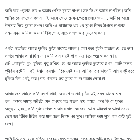
আমি শুয়ে পড়লাম আর ও আমার পেনিস চুষতে লাগল।উফ কি যে আরাম লাগছিল।আমি
আনিকাকে বলতে লাগলাম, এই আরো জোরে চোষনা,আরো জোরে জান..... আনিকা আরো
উতসাহ নিয়ে চুষতে লাগল।আমি ওর মাথাটাকে ধরে ওর মুখের ভিতর ঠাপাতে লাগলাম।
এমন সময় আনিকা আমার বিচিগুলো হাতাতে লাগল আর চুষতে থাকল।
একটা হাতদিয়ে আমার পুটকির ফুটো হাতাতে লাগল।এমন করে পুটকি হাতালে যে এত ভাল
লাগবে আমার জানা ছিল না।আমি আমার দুই পা ছড়িয়ে দিয়ে শুয়ে থাকলাম।সে
দেখি...আঙ্গুলটা মুখে ঢূকিয়ে থুতু মাখিয়ে এর পর আমার পুটকির ফুটোতে রাখল।আমি আমার
পুটকির ফুটোটা একটু রিলাক্স করলাম।ঠিক সেই সময় আনিকা তার আঙ্গুলটা আমার পুটকিতে
ঢুকিয়ে দিল একটু করে।আর পাগলের মত চুষতে লাগল আমার সোনা টা।
আমার মনে হচ্ছিল আমি স্বর্গে আছি, আকাশে ভাসছি।ঠিক এই সময় আমার মনে
হল....আমার সমগ্র শরীরটা যেন হাওয়ার মত পাতলা হয়ে যাচ্ছে....আর কি যে সুখের
অনুভূতি হচ্ছে,,,আমি বুঝতে পারলাম আমার মাল বের হবে...আমি আনিকাকে আরো জোরে
চেপে ধরে চিরিক চিরিক করে মাল ঢেলে দিলাম ওর মুখে।আনিকা পরম সুখে মাল চেটে পুটে
খেল।
আমি উঠে এসে ওকে জড়িয়ে ধরে চুমু খেতে লাগলাম।ওকে বুকে জড়িয়ে ধরে কিছুক্ষন শুয়ে