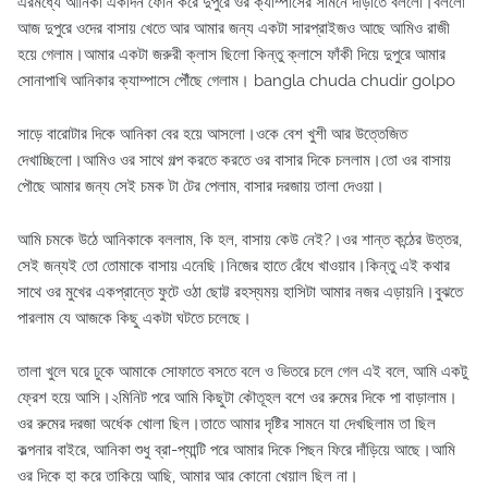
এরমধ্যে আনিকা একদিন ফোন করে দুপুরে ওর ক্যাম্পাসের সামনে দাঁড়াতে বললো।বললো
আজ দুপুরে ওদের বাসায় খেতে আর আমার জন্য একটা সারপ্রাইজও আছে আমিও রাজী
হয়ে গেলাম।আমার একটা জরুরী ক্লাস ছিলো কিন্তু ক্লাসে ফাঁকী দিয়ে দুপুরে আমার
সোনাপাখি আনিকার ক্যাম্পাসে পৌঁছে গেলাম। bangla chuda chudir golpo
সাড়ে বারোটার দিকে আনিকা বের হয়ে আসলো।ওকে বেশ খুশী আর উত্তেজিত
দেখাচ্ছিলো।আমিও ওর সাথে গল্প করতে করতে ওর বাসার দিকে চললাম।তো ওর বাসায়
পৌছে আমার জন্য সেই চমক টা টের পেলাম, বাসার দরজায় তালা দেওয়া।
আমি চমকে উঠে আনিকাকে বললাম, কি হল, বাসায় কেউ নেই?।ওর শান্ত কন্ঠের উত্তর,
সেই জন্যই তো তোমাকে বাসায় এনেছি।নিজের হাতে রেঁধে খাওয়াব।কিন্তু এই কথার
সাথে ওর মুখের একপ্রান্তে ফুটে ওঠা ছোট্ট রহস্যময় হাসিটা আমার নজর এড়ায়নি।বুঝতে
পারলাম যে আজকে কিছু একটা ঘটতে চলেছে।
তালা খুলে ঘরে ঢুকে আমাকে সোফাতে বসতে বলে ও ভিতরে চলে গেল এই বলে, আমি একটু
ফ্রেশ হয়ে আসি।২মিনিট পরে আমি কিছুটা কৌতূহল বশে ওর রুমের দিকে পা বাড়ালাম।
ওর রুমের দরজা অর্ধেক খোলা ছিল।তাতে আমার দৃষ্টির সামনে যা দেখছিলাম তা ছিল
কল্পনার বাইরে, আনিকা শুধু ব্রা-প্যান্টি পরে আমার দিকে পিছন ফিরে দাঁড়িয়ে আছে।আমি
ওর দিকে হা করে তাকিয়ে আছি, আমার আর কোনো খেয়াল ছিল না।