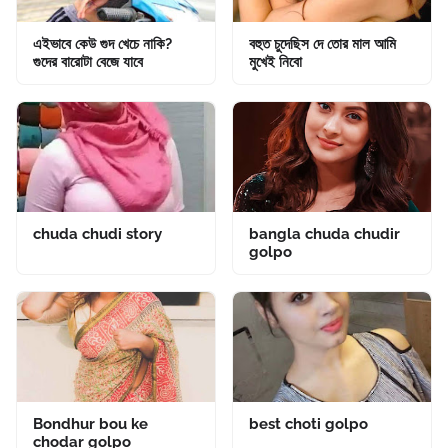
এইভাবে কেউ গুদ খেচে নাকি?
বহুত চুদেছিস দে তোর মাল আমি
গুদের বারোটা বেজে যাবে
মুখেই নিবো
chuda chudi story
bangla chuda chudir
golpo
Bondhur bou ke
best choti golpo
chodar golpo