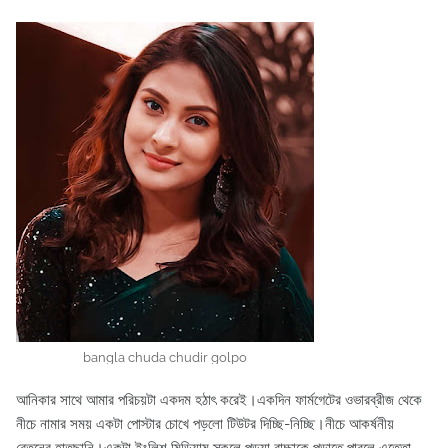
bangla chuda chudir golpo
আনিকার সাথে আমার পরিচয়টা একদম হঠাৎ করেই।একদিন ফার্মগেটের ওভারব্রীজ থেকে
নীচে নামার সময় একটা পোস্টার চোখে পড়লো টিউটর দিচ্ছি-নিচ্ছি।নীচে আকর্ষনীয়