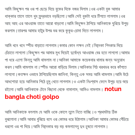
আমি কিছুক্ষন পর ওর পা ছেড়ে দিয়ে বুকের দিকে নজর দিলাম।ওর একটা বুক আমার
ধাক্কার তালে তালে খুব সুন্দ্রভাবে নড়ছিলো।আমি সেই বুকটা ধরে টিপতে লাগলাম।ওর
আহ আহ এর আওয়াজ তাতে আরো বাড়লো।আমি কিচুক্ষন ঠাপিয়ে আনিকাকে ঘুরিয়ে উপুড়
করলাম।তারপর আমার হাটুর উপর ভর করে কুকুর-চোদা দিতে লাগলাম।
আমি খনে খনে স্পীড বাড়াতে লাগলাম।কমার কোন লক্ষন নেই।আ্নিকা শিৎকার দিয়ে
চেঁচাতে লাগলো।কিছুক্ষন পর আমার মুখ দিয়েই দুর্বোধ্য আওয়াজ বের হতে লাগলো।আমার
পা ধরে এলো কিন্তু আমি থামলাম না।আনিকা আমাকে কয়েকবার থামার জন্য অনুরোধ
করল।আমি থামলাম না।স্পীড আরো বাড়িয়ে দিলাম।আনিকার পিঠ থরথডর করে কাঁপতে
লাগলো।কতক্ষন ওভাবে ঠাপিয়েছিলাম জানিনা, কিন্তু এক সময় আমি থামলাম।আমি উঠে
আধশোয়া হয়ে আনিকার পিঠে চুমু খেতে লাগলাম।ও একটা নিঃশ্বাস ফেলে উপুড় হয়ে শুয়ে
notun
রইলো।আমি আনিকাকে টেনে বিছানা থেকে নামালাম, আমিও নামলাম।
bangla choti golpo
আমি আনিকাকে বললাম যে আমি ওকে কোলে তুলে নিতে যাচ্ছি।ও প্রথমটায় ঠিক
বুঝলোনা।আমি আবার বুঝিয়ে বলে ওর কোমর ধরে উঠালাম।আনিকা আমার কোমর পেঁচিয়ে
ধরলো ওর পা দিয়ে।আমি আ্নিকার বড় বড় কমলালেবু দুধ চুষতে লাগলাম।