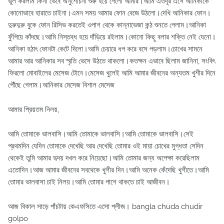
ভুল করলাম কিনা ভেবে অনুশোচনা শুরু হয়ে গেলো আমার।আমি এতদূর এসে আনিকাকে
কোনোভাবে হারাতে চাইনা।এমন সময় আমার ফোন বেজে উঠলো।দেখি আনিকার ফোন।
দুরুদুরু বুকে ফোন রিসিভ করতেই ওপাশ থেকে কান্নাভেজা কন্ঠ শুনতে পেলাম।আনিকা
ফুঁপিয়ে কাঁদছে।আমি নিস্তব্ধ হয়ে দাঁড়িয়ে রইলাম।কোনো কিছু বলার শক্তি নেই যেনো।
আনিকা হঠাৎ ফোনটা কেটে দিলো।আমি চেয়ারে ধপ করে বসে পড়লাম।চোখের সামনে
আমার আর আনিকার সব স্মৃতি ভেসে উঠতে থাকলো।কতক্ষন এভাবে ছিলাম জানিনা, সংবিৎ
ফিরলো মোবাইলের মেসেজ টোনে।মেসেজ খুলেই আমি আমার জীবনের অন্যতম খুশীর দিনে
পৌঁছে গেলাম।আনিকার মেসেজ বিশাল মেসেজ
আমার প্রিয়তম নিলয়,
আমি তোমাকে ভালবাসি।আমি তোমাকে ভালবাসি।আমি তোমাকে ভালবাসি।সেই
প্রথমদিন যেদিন তোমাকে দেখেছি আর দেখেছি তোমার ওই মায়া চোখের মুগ্ধতা সেদিন
থেকেই তুমি আমার হৃদয় দখল করে নিয়েছো।আমি তোমার জন্য অপেক্ষা করেছিলাম
এতোদিন।আজ আমার জীবনের সবথেকে খুশীর দিন।আমি অনেক কেঁদেছি খুশীতে।আমি
তোমার ভালবাসা চাই নিলয়।আমি তোমার পাশে থাকতে চাই আজীবন।
আজ বিকাল সাড়ে পাঁচটায় কেএফসিতে এসো প্লীজ। bangla chuda chudir
golpo