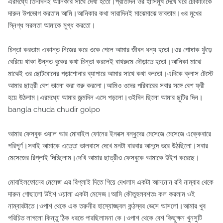
এরমধ্যে তিনদিনই আনিকার সাথে দেখা হতো।প্রতিদিন ওর হাসিমুখ দেখে ঘরে ঢোকাটাকে
দারুন উপভোগ করতাম আমি।আনিকার কথা সারাদিনই মাঝেমাঝে ভাবতাম।ওর মুখের
স্নিগ্ধ সরলতা আমাকে মুগ্ধ করতো।
চিন্তা করতাম একান্ত নিজের করে ওকে পেলে আমার জীবন ধন্য হতো।ওর পোষাক ফুঁড়ে
বেরিয়ে থাকা উন্নত বুকের কথা চিন্তা করলেই বাথরুমে দৌড়াতে হতো।আনিকা মাঝে
মাঝেই ওর ছোটবোনের পড়াশোনার ব্যাপারে আমার সাথে কথা বলতো।এদিকে ক্লাস টেস্টে
আমার ছাত্রী বেশ ভালো করা শুরু করলো।আমিও ওদের পরিবারের সবার সঙ্গে বেশ ফ্রী
হয়ে উঠলাম।এরমধ্যে আমার জন্মদিন এসে পড়লো।ওইদিন ছিলো আমার ছুটির দিন।
bangla chuda chudir golpo
আমার ফেসবুক ওয়াল আর মোবাইল ফোনের ইনবক্স বন্ধুদের মেসেজে মেসেজে এক্কেবারে
পরিপূর্ণ।সবাই আমাকে এত্তো ভালবাসে দেখে মনটা বারবার আনন্দে ভরে উঠছিলো।সবার
মেসেজের রিপ্লাই দিচ্ছিলাম।দেখি আমার ছাত্রীও ফেসবুকে আমাকে উইশ করেছে।
মোবাইলফোনের মেসেজ এর রিপ্লাই দিতে গিয়ে দেখলাম একটা আননোন রবি নাম্বার থেকে
দারুন গোছালো উইশ ওয়ালা একটা মেসেজ।আমি কৌতুহলবশতঃ কল করলাম ওই
নাম্বারটাতে।ওপাশ থেকে এক তরুনীর হাস্যোজ্জ্বল কন্ঠস্বর ভেসে আসলো।আমার খুব
পরিচিত লাগলো কিন্তু ঠিক ধরতে পারছিলামনা কে।ওপাশ থেকে বেশ কিছুক্ষন খুনসুটি