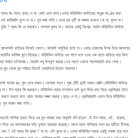
স্যার উঃ লাগে, ছাড়–ন না, কেউ এসে যাবে।এবার মহিউদ্দিন মাস্টারের অনুচ্চ কণ্ঠের কথা
কামিজটা খুলে দে না। খুব মজা পাবি। তোর দুধ দুটি যা মজার দেখতে।না না, খুলব না।
ি ? ধ্যাৎ কি যে করছেন। বললাম খুলব না। আবার একটু নিঃশব্দ, অর্থাৎ মহিউদ্দিন মাস্টার
 জানালাটা বাইরের দিকেই খোলে। কাজেই অসুবিধা হলো না। এবার দেয়ালের উপর দিয়ে জানালার
মেয়েটির কামিজ খুলে দিয়েছে। মহিউদ্দিন মাস্টার ওর পাশে বসে ওকে এক হাতে জড়িয়ে ধরে কিস
িয়ে সমানে চটকাচ্ছে। মেয়েটা শুধু উসখুস করছে।ওর পরনে এখনো সালোয়ারটা রয়ে গেছে।
েয়েটার মুখ থেকে মুখ সরিয়ে নিতেই মেয়েটাকে চিনতে পারলাম।
্সা গায়ের রঙ, মুখ চোখ দারুন। দোহারা গড়ন। পুরু ঠোঁট দুটো দারুন সেক্সি।মহিউদ্দিন মাস্টার
ব না। ইস স্যার কি করছেন। মহিউদ্দিন স্যার ততক্ষনে ওটা খুলে দিয়ে হাত দিয়ে ব্রেসিয়ার টেনে
টা করতে করতে বলে, ধ্যাৎ আমার লজ্জা করছে। ছাড়–ন না। ব্রেসিয়ারটা ফেলে দিয়ে মহিউদ্দিন
। খুব দারুন মজা পাবি।
রু করতেই পাপিয়া দুহাত দিয়ে ওর চুল খামছে ধরে অস্ফুট ধনি ছাড়ল -ই-ইস স্যার, এই... হয়েছে,
ত দিয়ে ওর সালোয়ারের দড়ি খুলতে আরম্ভ করেছে। সাথে সাথে পাপিয়ার নগ্ন দুধ দুটিতে টিপছে,
ন কেন ? এই স্যার কি হচ্ছে ? না না, এটা খুলব না। এবার মহিউদ্দিন স্যার একটু সোজা হয়ে বসে