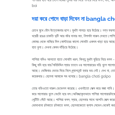
পাপিয়ার হাত ধরে টেনে নিজের লুঙ্গির নীচ দিয়ে গলিয়ে দিয়ে বলল, এই
boi
দয়া করে পোদে বাড়া দিবেন না bangla c
চোখে মুখে যৌন উত্তেজনার ছাপ। মুখটা লালচে হয়ে উঠেছে। নগ্ন ফরসা দু
খয়েরী রঙের চাকতি দুটি আর মটর দানার মত, নিপলটা দারুন দেখতে।পাপিয়া,
কোমর থেকে নামিয়ে দিল।মাস্টারের কালো সোনাটা একদম খাড়া হয়ে আছে।
হাত বুলা। দেখনা কেমন দাঁড়িয়ে উঠেছে।
পাপিয়া যদিও আলতো হাতে সোনাটা ধরল, কিন্তু মুখটা ঘুরিয়ে নিয়ে বল
কিছু যদি হয়ে যায়?মহিউদ্দিন স্যার ততনে ওর সালোয়ারের দড়ি খুলে সালোয়
আছে। ভেজিনার ভেতর দিয়ে নিলে প্র্যাগনেন্ট হবার ভয় নেই। দেখ না,
কয়েকবার। হেলেনা আমাকে সব বলেছে। bangla choti golpo
তোর বডিওতো দারুন ডেভেলপ করেছে। এখনইতো সেক্স করে মজা পাবি। তা
করে সালোয়ার খুলে নেংটো হয়ে বস।অনিচ্ছাকৃতভাবে পাপিয়া সালোয়ারটাকে 
পেন্টিটা সেঁটে আছে। পাপিয়া বলল, স্যার, হেলেনার সাথে আপনি সেক্স করেছ
ভোদাখানা চটকাতে চটকাতে বলল, হেলেনাকেতো ক্লাস সেভেন থেকেই করছ