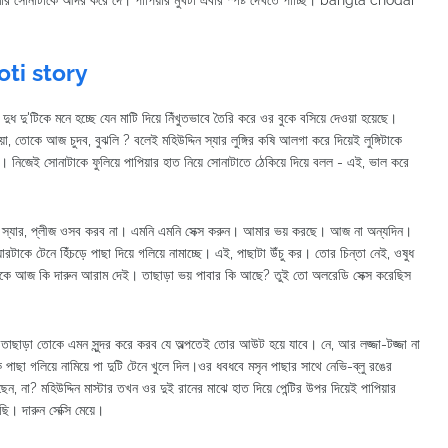
, আমার সোনাটাকে আদর করে দে। পাপিয়ার মুখটা এবার স্পষ্ট দেখতে পাচ্ছি। bangla chodar
hoti story
ধ দু'টিকে মনে হচ্ছে যেন মাটি দিয়ে নিঁখুতভাবে তৈরি করে ওর বুকে বসিয়ে দেওয়া হয়েছে।
 তোকে আজ চুদব, বুঝলি ? বলেই মহিউদ্দিন স্যার লুঙ্গির কষি আলগা করে দিয়েই লুঙ্গিটাকে
 নিজেই সোনাটাকে ফুলিয়ে পাপিয়ার হাত নিয়ে সোনাটাতে ঠেকিয়ে দিয়ে বলল - এই, ভাল করে
ল - স্যার, প্লীজ ওসব করব না। এমনি এমনি সেক্স করুন। আমার ভয় করছে। আজ না অন্যদিন।
ারটাকে টেনে হিঁচড়ে পাছা দিয়ে গলিয়ে নামাচ্ছে। এই, পাছাটা উঁচু কর। তোর চিন্তা নেই, ওষুধ
 তোকে আজ কি দারুন আরাম দেই। তাছাড়া ভয় পাবার কি আছে? তুই তো অলরেডি সেক্স করেছিস
ছাড়া তোকে এমন সুন্দর করে করব যে অল্পতেই তোর আউট হয়ে যাবে। নে, আর লজ্জা-টজ্জা না
পাছা গলিয়ে নামিয়ে পা দুটি টেনে খুলে দিল।ওর ধবধবে মসৃন পাছার সাথে নেভি-ব্লু রঙের
েন, না? মহিউদ্দিন মাস্টার তখন ওর দুই রানের মাঝে হাত দিয়ে পেন্টির উপর দিয়েই পাপিয়ার
ি। দারুন সেক্সি মেয়ে।