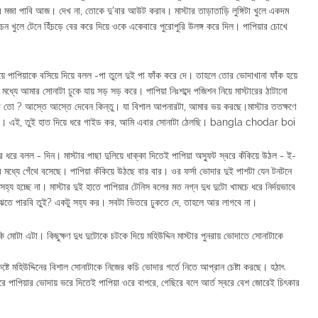
ব মজা পাবি আজ। দেখ না, তোকে দু'বার আউট করাব। মাস্টার তাড়াতাড়ি লুঙ্গিটা খুলে একদম
চেন খুলে টেনে হিঁচড়ে বের করে দিয়ে ওকে একেবারে পুরোপুরি উলঙ্গ করে দিল। পাপিয়ার চোখে
।
ে পাপিয়াকে বসিয়ে দিয়ে বলল -পা তুলে দুই পা ফাঁক করে দে। তাহলে তোর ভোদাখানা ফাঁক হয়ে
যে আমার সোনাটা ঢুকে যায় সড় সড় করে। পাপিয়া নিঃশব্দে পজিশন নিয়ে মাস্টারের ঠাটানো
না তো ? আস্তে আস্তে দেবেন কিন্তু। যা বিশাল আপনারটা, আমার ভয় করছে।মাস্টার ততক্ষণে
 করেছে। এই, তুই হাত দিয়ে ধরে গাইড কর, আমি এবার সোনাটা ঠেলছি। bangla chodar boi
রে ধরে বলল - দিন। মাস্টার পাছা দুলিয়ে ধাক্কা দিতেই পাপিয়া অস্ফুট স্বরে কঁকিয়ে উঠল - ই-
র মধ্যে গেঁথে বসেছে। পাপিয়া কঁকিয়ে উঠছে বার বার। ওর ফর্সা ভোদার দুই পাশটা যেন টনটনে
 হচ্ছে না। মাস্টার দুই হাতে পাপিয়ার টেনিস বলের মত নগ্ন দুধ দুটো খামচে ধরে নির্দয়ভাবে
ুঝতে পারবি তুই? একটু সহ্য কর। সবটা ভিতরে ঢুকতে দে, তাহলে আর লাগবে না।
 মোটা এটা। কিছুক্ষণ দুধ দুটোকে চটকে দিয়ে মহিউদ্দিন মাস্টার পুনরায় ভোদাতে সোনাটাকে
ষ্টে মহিউদ্দিনের বিশাল সোনাটাকে নিজের কচি ভোদার গর্তে নিতে আপ্রান চেষ্টা করছে। হঠাৎ
করে পাপিয়ার ভোদায় ভরে দিতেই পাপিয়া ওরে বাপরে, গেছিরে বলে আর্ত স্বরে বেশ জোরেই চিৎকার