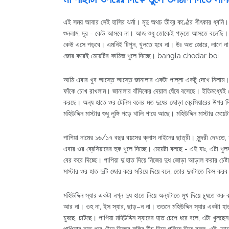
এই সময় আবার সেই হাসির ঝর্না। মৃদু অথচ তীব্র কণ্ঠের শীৎকার ধ্বনি। 
শুনলাম, দূর - কেউ আসবে না। আজ শুধু তোকেই পড়তে আসতে বলেছি। এই 
কেউ এসে পড়বে। এমনিই টিপুন, খুলতে হবে না। উঃ অত জোরে, লাগে না বুঝ
জোর করেই মেয়েটির কামিজ খুলে দিচ্ছে। bangla chodar boi
আমি এবার খুব আস্তে আস্তে জানালার একটা পাল্লা একটু দেখে নিলাম।
ফাঁকে চোখ রাখলাম। জানালার বাঁদিকের দেয়াল ঘেঁষে বসেছে। ইতিমধ্যেই 
করছে। অন্য হাতে ওর টেনিস বলের মত দুধের জোড়া ব্রেসিয়ারের উপর দ
মহিউদ্দিন মাস্টার শুধু লুঙ্গি পড়ে খালি গায়ে আছে। মহিউদ্দিন মাস্টার ম
পাপিয়া নামের ১৬/১৭ বছর বয়সের ক্লাস নাইনের ছাত্রী। সুন্দরী দেখতে, ফর
এবার ওর ব্রেসিয়ারের হুক খুলে দিচ্ছে। মেয়েটা বলছে - এই যাঃ, এটা খুল
বের করে দিচ্ছে। পাপিয়া দু'হাত দিয়ে নিজের দুধ জোড়া আড়াল করার চেষ্
মাস্টার ওর হাত দুটি জোর করে সরিয়ে দিয়ে বলে, তোর দুধটাতে কিস করব
মহিউদ্দিন স্যার একটা নগ্ন দুধ হাতে নিয়ে অন্যটাতে মুখ দিয়ে চুষতে শু
আর না। ওহ না, ইস স্যার, ছাড়–ন না। ততনে মহিউদ্দিন স্যার একটা হা
চুষছে, চাটছে। পাপিয়া মহিউদ্দিন স্যারের হাত চেপে ধরে বলে, এটা খুলছে