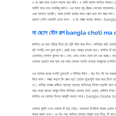
ও যা সেক্স করে দেখলে অবাক হয়ে যাবি। ও নাকি ক্লাস ফাইভে থাকতে ওর
আউট করে দেয়।সবকিছু জানে। এর মধ্যে ব্লু-ফিল্মও দেখেছে কয়েকবা
একা আসতে বলেছি। আজ দেখবি আমার সাথে সেক্স করে কত মজা পাস। কথা ব
দুহাতে নেংটা ভোদাটা ঢেকে বলল - এ মা, লজ্জা করছে আমার। bang
মা ছেলে যৌন গল্প bangla choti ma
মাস্টার ওর হাত সরিয়ে দিয়ে ঠেং দুটি ফাঁক করে দিল। পাপিয়ার কচি ভো
দুই পাপড়ি বেশ ফুলা ফুলা। ছোট্ট চেরা, আঙ্গুল চারেক হবে। মাস্টার বাঁ হ
একেবারে গোলাপ ফুলের মত। দেখ, তোর ভোদা থেকে রস বের হচ্ছে। তার ম
ভোদার চেরাতে ঘষে ঘষে এক সময় ভোদার গর্তের ভেতরে আঙ্গুলের ডগা
ওর ভোদার মধ্যে ডগাটা ঢুকতেই ও হিসিয়ে উঠল - আঃ ইস, কি সব করছে। 
দিয়ে বলল - লজ্জা করলে কি সেক্স হয়? তোকে পুরোপুরি গরম করে দিলে
দে। পাপিয়া সলজ্জ ভঙ্গিতে আস্তে আস্তে মাস্টারের বিশাল বাড়াটা আপ 
আর অন্য হাতের আঙ্গুল দিয়ে পাপিয়ার ভোদার গর্তে, চেরায়, কোঁটের উপর
মাস্টার ওর ভোদার ভিতর আঙ্গুলি করতে পারে। bangla chodar b
ভোদার মুখটা এখন একদম হাঁ হয়ে গেছে। রসগুলো চিকচিক করছে চেরার 
করার করুন এখন। ওঃ-উঃ-আঃ মাস্টার ভোদায় আঙ্গুল ভরে দিয়ে, বাঁ হাতে