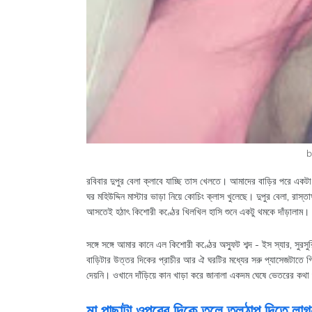
b
রবিবার দুপুর বেলা ক্লাবে যাচ্ছি তাস খেলতে। আমাদের বাড়ির পরে একটা
ঘর মহিউদ্দিন মাস্টার ভাড়া নিয়ে কোচিং ক্লাস খুলেছে। দুপুর বেলা, র
আসতেই হঠাৎ কিশোরী কণ্ঠের খিলখিল হাসি শুনে একটু থমকে দাঁড়ালাম।
সঙ্গে সঙ্গে আমার কানে এল কিশোরী কণ্ঠের অস্ফুট শব্দ - ইস স্যার, সুর
বাড়িটার উত্তর দিকের প্রাচীর আর ঐ ঘরটির মধ্যের সরু প্যাসেজটাতে 
দেয়নি। ওখানে দাঁড়িয়ে কান খাড়া করে জানালা একদম ঘেষে ভেতরের কথা শ
মা পাছাটা ওপরের দিকে তুলে তলঠাপ দিতে লা