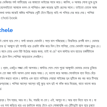
 ভেজিনার পর্দা ফাটিয়েছে ওর মামাতো ভাইয়ের সাথে করে। জানিস, ও আমার সোনা চুষে চুষে
র।হেলেনাইতো আমাকে বলল যে পাপিয়াও সেক্স করেছে দুটো ছেলের সাথে। তাইতো তোকে আজ
লার মাঝেই মাষ্টার পাপিয়ার পেন্টি টেনে হিঁচড়ে থাই-পা গলিয়ে বের করে দেয়। পাপিয়া
la choti book
 chele
দাটা খোলা হয়ে গেল। ফর্সা ধবধবে ভোদাটা। সদ্য বাল গজিয়েছে। ফিরফিরে রেশমী বাল। ভোদার
াতের দু' আঙ্গুলে দুই পাপড়ি ধরে চেরাটা ফাঁক করে দিল।ইস পাপিয়া, তোর ভোদাটা দারুন সুন্দর রে।
ানে তোর এখন হিট উঠেছে করার জন্য, তাই না রে? বলে মাস্টার ডান হাতের তর্জনীটাকে
টাকে ঠেলে দিল।পাপিয়া আড়চোখে দেখছিল।
ধ্যাৎ, একটুও লজ্জা নেই আপনার। মাস্টার গেদে গেদে পুরো আঙ্গুলটা ভোদার ভেতর ঢুকিয়ে
 তবে তো মজা পাবি আসল চোদা করার সময়। নে, ভালো করে আমার সোনাটাকে হাত দিয়ে খেঁচে
ডাউন করতে থাকে। মাস্টার এক হাতে পাপিয়ার পেয়ারা সাইজের দুধ দুটিকে কচ কচ করে টিপছে
 রগড়াচ্ছে। পাপিয়া আস্তে আস্তে হাটু মুড়ে বসে দুই পা ফাঁক করে দিয়েছে, যাতে ভালো করে
oi
মধ্যে। ইস স্যার, আর না। উঃ, পারছি না তো। এই, আসুন না। আর হাত দিতে হবে না। যা
 ওর গলা জড়িয়ে ধরে ওর মুখটাকে কাছে টেনে এনে সোজাসুজি ওর ঠোঁটদুটো মুখে পুরে চুষতে