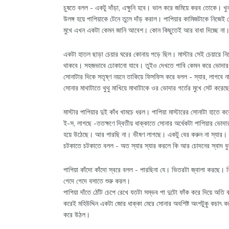
চুষতে বলল - একটু দাঁড়া, এক্ষুনি হবে। ভাল করে জমিয়ে করব তোকে। খু
উলঙ্গ হয়ে পাপিয়াকে টেনে তুলে দাঁড় করাল। পাপিয়ার কামিজটাকে নিজেই 
মুখে এখন একটা কেমন জানি আবেশ। কোন কিছুতেই আর বাধা দিচ্ছে না
একটা হাতল ছাড়া চেয়ার ঘরের কোনায় পড়ে ছিল। মাস্টার সেই চেয়ারে নিয়
থাকবে। সহজভাবে ঢোকানো যাবে। তুইও দেখতে পাবি কেমন করে ভোদার মধ্
সোনাটার দিকে সতৃষ্ণ নয়নে তাকিয়ে ফিসফিস করে বলল - স্যার, লাগবে 
সোনার মাথাটাতে থুথু মাখিয়ে মাথাটাকে ওর ভোদার গর্তের মুখে সেট
মাস্টার পাপিয়ার দুই কাঁধ খামচে ধরল। পাপিয়া মাস্টারের সোনাটা হাতে ক
ই-স, লাগছে -ততক্ষণে দ্বিতীয় ধাক্কাতে সোনার অর্ধেকটা পাপিয়ার ভোদা
হয়ে উঠেছে। আর পারছি না। ভীষণ লাগছে। একটু বের করুন না স্যার। সহ্য
চটকাতে চটকাতে বলল - অত স্যার স্যার করলে কি আর চোদনের স্বাদ ব
পাপিয়া কাঁদো কাঁদো স্বরে বলল - পারছিনা যে। ভিতরটা জ্বালা করছে। কি
গেদে গেদে বসাতে শুরু করল।
পাপিয়া দাঁতে ঠোঁট চেপে রেখে যতটা সম্ভব পা দুটো ফাঁক করে দিয়ে অতি ক
করেই মহিউদ্দিন একটা জোর ধাক্কা মেরে সোনার অবশিষ্ট অংশটুকু কচাৎ 
করে উঠল।