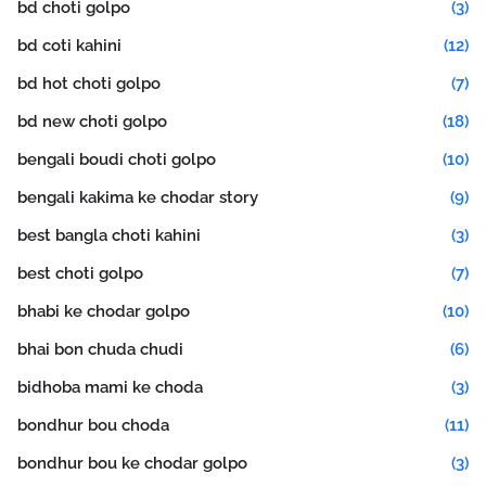
bd choti golpo
(3)
bd coti kahini
(12)
bd hot choti golpo
(7)
bd new choti golpo
(18)
bengali boudi choti golpo
(10)
bengali kakima ke chodar story
(9)
best bangla choti kahini
(3)
best choti golpo
(7)
bhabi ke chodar golpo
(10)
bhai bon chuda chudi
(6)
bidhoba mami ke choda
(3)
bondhur bou choda
(11)
bondhur bou ke chodar golpo
(3)