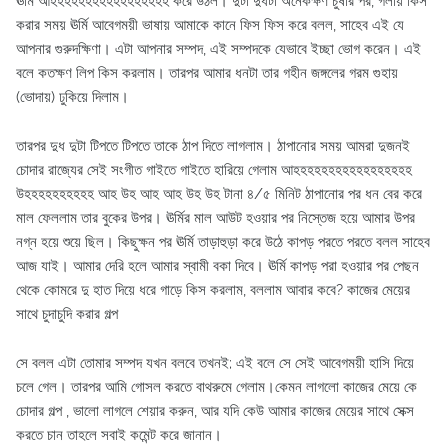
ঊর্মি আহহহহহহহহহহহহহহহহহ করে উঠল। দুটা দুধটা অনেকক্ষণ চুষার পর, গলায় কিস
করার সময় ঊর্মি আবেগময়ী ভাষায় আমাকে কানে ফিস ফিস করে বলল, সাহেব এই যে
আপনার গুরুদক্ষিণা। এটা আপনার সম্পদ, এই সম্পদকে যেভাবে ইচ্ছা ভোগ করেন। এই
বলে কতক্ষণ লিপ কিস করলাম। তারপর আমার ধনটা তার গহীন জঙ্গলের গরম গুহায়
(ভোদায়) ঢুকিয়ে দিলাম।
তারপর দুধ দুটা টিপতে টিপতে তাকে ঠাপ দিতে লাগলাম। ঠাপানোর সময় আমরা দুজনই
চোদার রাজ্যের সেই সংগীত গাইতে গাইতে হারিয়ে গেলাম আহহহহহহহহহহহহহহহহহ
উহহহহহহহহহহ আহ উহ আহ আহ উহ উহ টানা ৪/৫ মিনিট ঠাপানোর পর ধন বের করে
মাল ফেললাম তার বুকের উপর। ঊর্মির মাল আউট হওয়ার পর নিস্তেজ হয়ে আমার উপর
নগ্ন হয়ে শুয়ে ছিল। কিছুক্ষন পর ঊর্মি তাড়াহুড়া করে উঠে কাপড় পরতে পরতে বলল সাহেব
আজ যাই। আমার দেরি হলে আমার স্বামী বকা দিবে। ঊর্মি কাপড় পরা হওয়ার পর পেছন
থেকে কোমরে দু হাত দিয়ে ধরে গাড়ে কিস করলাম, বললাম আবার কবে? কাজের মেয়ের
সাথে চুদাচুদি করার গল্প
সে বলল এটা তোমার সম্পদ যখন বলবে তখনই; এই বলে সে সেই আবেগময়ী হাসি দিয়ে
চলে গেল। তারপর আমি গোসল করতে বাথরুমে গেলাম।কেমন লাগলো কাজের মেয়ে কে
চোদার গল্প , ভালো লাগলে শেয়ার করুন, আর যদি কেউ আমার কাজের মেয়ের সাথে সেক্স
করতে চান তাহলে সবাই কমেন্ট করে জানান।