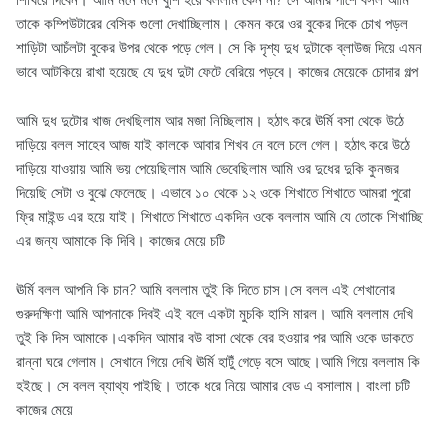
শিখিয়ে দিবেন। আমি মনে মনে খুশি হয়ে বললাম কেন না? সে আমার পাশে বসল আমি
তাকে কম্পিউটারের বেসিক গুলো দেখাচ্ছিলাম। কেমন করে ওর বুকের দিকে চোখ পড়ল
শাড়িটা আচঁলটা বুকের উপর থেকে পড়ে গেল। সে কি দৃশ্য দুধ দুটাকে ব্লাউজ দিয়ে এমন
ভাবে আটকিয়ে রাখা হয়েছে যে দুধ দুটা ফেটে বেরিয়ে পড়বে। কাজের মেয়েকে চোদার গল্প
আমি দুধ দুটোর খাজ দেখছিলাম আর মজা নিচ্ছিলাম। হঠাৎ করে ঊর্মি বসা থেকে উঠে
দাড়িয়ে বলল সাহেব আজ যাই কালকে আবার শিখব নে বলে চলে গেল। হঠাৎ করে উঠে
দাড়িয়ে যাওয়ায় আমি ভয় পেয়েছিলাম আমি ভেবেছিলাম আমি ওর দুধের দুকি কুনজর
দিয়েছি সেটা ও বুঝে ফেলেছে। এভাবে ১০ থেকে ১২ ওকে শিখাতে শিখাতে আমরা পুরো
ফ্রি মাইন্ড এর হয়ে যাই। শিখাতে শিখাতে একদিন ওকে বললাম আমি যে তোকে শিখাচ্ছি
এর জন্য আমাকে কি দিবি। কাজের মেয়ে চটি
ঊর্মি বলল আপনি কি চান? আমি বললাম তুই কি দিতে চাস।সে বলল এই শেখানোর
গুরুদক্ষিণা আমি আপনাকে দিবই এই বলে একটা মুচকি হাসি মারল। আমি বললাম দেখি
তুই কি দিস আমাকে।একদিন আমার বউ বাসা থেকে বের হওয়ার পর আমি ওকে ডাকতে
রান্না ঘরে গেলাম। সেখানে গিয়ে দেখি ঊর্মি হাটুঁ গেড়ে বসে আছে।আমি গিয়ে বললাম কি
হইছে। সে বলল ব্যাথ্য পাইছি। তাকে ধরে নিয়ে আমার বেড এ বসালাম। বাংলা চটি
কাজের মেয়ে