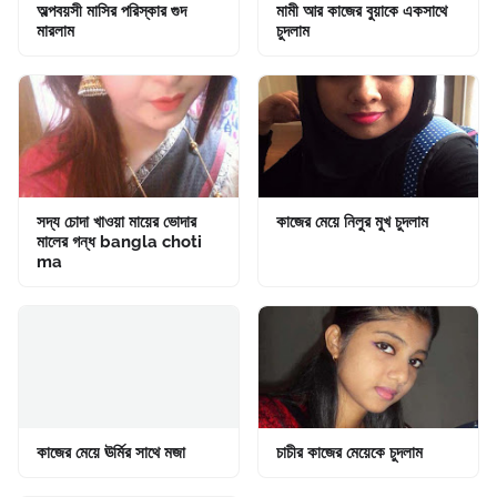
অল্পবয়সী মাসির পরিস্কার গুদ
মামী আর কাজের বুয়াকে একসাথে
মারলাম
চুদলাম
সদ্য চোদা খাওয়া মায়ের ভোদার
কাজের মেয়ে নিলুর মুখ চুদলাম
মালের গন্ধ bangla choti
ma
কাজের মেয়ে ঊর্মির সাথে মজা
চাচীর কাজের মেয়েকে চুদলাম