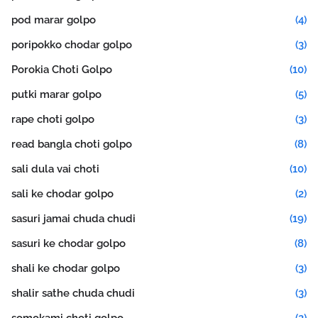
pod marar golpo
(4)
poripokko chodar golpo
(3)
Porokia Choti Golpo
(10)
putki marar golpo
(5)
rape choti golpo
(3)
read bangla choti golpo
(8)
sali dula vai choti
(10)
sali ke chodar golpo
(2)
sasuri jamai chuda chudi
(19)
sasuri ke chodar golpo
(8)
shali ke chodar golpo
(3)
shalir sathe chuda chudi
(3)