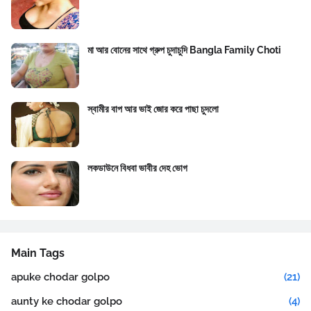
মা আর বোনের সাথে গ্রুপ চুদাচুদি Bangla Family Choti
স্বামীর বাপ আর ভাই জোর করে পাছা চুদলো
লকডাউনে বিধবা ভাবীর দেহ ভোগ
Main Tags
apuke chodar golpo
(21)
aunty ke chodar golpo
(4)